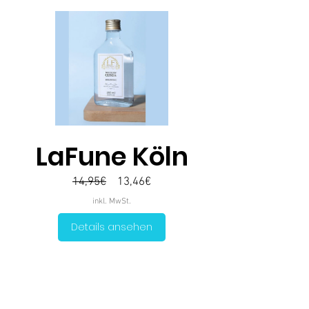
LaFune Köln
Standardpreis
Sale-
14,95€
13,46€
Preis
inkl. MwSt.
Details ansehen