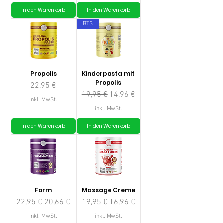
In den Warenkorb
In den Warenkorb
BTS
Propolis
Kinderpasta mit
Propolis
Preis
22,95 €
Standardpreis
Sale-Preis
19,95 €
14,96 €
inkl. MwSt.
inkl. MwSt.
In den Warenkorb
In den Warenkorb
Form
Massage Creme
Standardpreis
Sale-Preis
Standardpreis
Sale-Preis
22,95 €
20,66 €
19,95 €
16,96 €
inkl. MwSt.
inkl. MwSt.