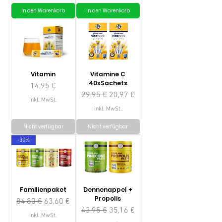
In den Warenkorb
In den Warenkorb
Vitamin
Vitamine C
40xSachets
Preis
14,95 €
Standardpreis
Sale-Preis
29,95 €
20,97 €
inkl. MwSt.
inkl. MwSt.
Nicht verfügbar
Nicht verfügbar
-30%
Familienpaket
Dennenappel +
Propolis
Standardpreis
Sale-Preis
84,80 €
63,60 €
Standardpreis
Sale-Preis
43,95 €
35,16 €
inkl. MwSt.