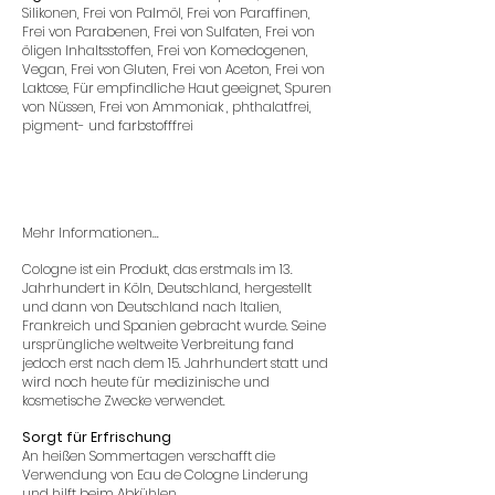
Silikonen, Frei von Palmöl, Frei von Paraffinen,
Frei von Parabenen, Frei von Sulfaten, Frei von
öligen Inhaltsstoffen, Frei von Komedogenen,
Vegan, Frei von Gluten, Frei von Aceton, Frei von
Laktose, Für empfindliche Haut geeignet, Spuren
von Nüssen, Frei von Ammoniak , phthalatfrei,
pigment- und farbstofffrei
Mehr Informationen...
Cologne ist ein Produkt, das erstmals im 13.
Jahrhundert in Köln, Deutschland, hergestellt
und dann von Deutschland nach Italien,
Frankreich und Spanien gebracht wurde. Seine
ursprüngliche weltweite Verbreitung fand
jedoch erst nach dem 15. Jahrhundert statt und
wird noch heute für medizinische und
kosmetische Zwecke verwendet.
Sorgt für Erfrischung
An heißen Sommertagen verschafft die
Verwendung von Eau de Cologne Linderung
und hilft beim Abkühlen.