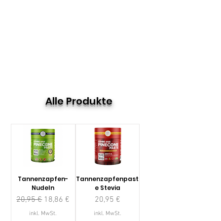
Alle Produkte
Tannenzapfen-
Tannenzapfenpast
Nudeln
e Stevia
Standardpreis
Sale-Preis
Preis
20,95 €
18,86 €
20,95 €
inkl. MwSt.
inkl. MwSt.