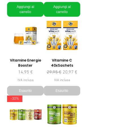
Aggiungi al
Aggiungi al
carrello
carrello
Vitamine Energie
Vitamine C
Booster
40xSachets
Prezzo
Prezzo regolare
Prezzo scontato
14,95 €
29,95 €
20,97 €
IVA inclusa
IVA inclusa
Esaurito
Esaurito
-30%