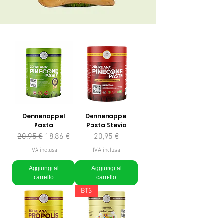
Dennenappel
Dennenappel
Pasta
Pasta Stevia
Prezzo regolare
Prezzo scontato
Prezzo
20,95 €
18,86 €
20,95 €
IVA inclusa
IVA inclusa
Aggiungi al
Aggiungi al
carrello
carrello
BTS