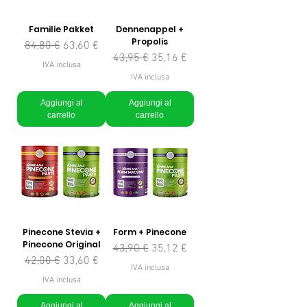
Familie Pakket
Dennenappel +
Propolis
Prezzo regolare
Prezzo scontato
84,80 €
63,60 €
Prezzo regolare
Prezzo scontato
43,95 €
35,16 €
IVA inclusa
IVA inclusa
Aggiungi al
Aggiungi al
carrello
carrello
Pinecone Stevia +
Form + Pinecone
Pinecone Original
Prezzo regolare
Prezzo scontato
43,90 €
35,12 €
Prezzo regolare
Prezzo scontato
42,00 €
33,60 €
IVA inclusa
IVA inclusa
Aggiungi al
Aggiungi al