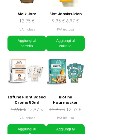
Melk Jam
Sint Janskruiden
Prezzo
Prezzo regolare
Prezzo scontato
12,95 €
9,95 €
6,97 €
IVA inclusa
IVA inclusa
Aggiungi al
Aggiungi al
carrello
carrello
Lafune Plant Based
Biotine
Creme 50ml
Haarmasker
Prezzo regolare
Prezzo scontato
Prezzo regolare
Prezzo scontato
19,95 €
13,97 €
17,95 €
12,57 €
IVA inclusa
IVA inclusa
Aggiungi al
Aggiungi al