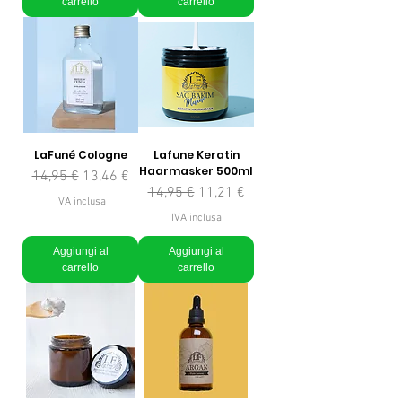
carrello
carrello
LaFuné Cologne
Lafune Keratin
Haarmasker 500ml
Prezzo regolare
Prezzo scontato
14,95 €
13,46 €
Prezzo regolare
Prezzo scontato
14,95 €
11,21 €
IVA inclusa
IVA inclusa
Aggiungi al
Aggiungi al
carrello
carrello