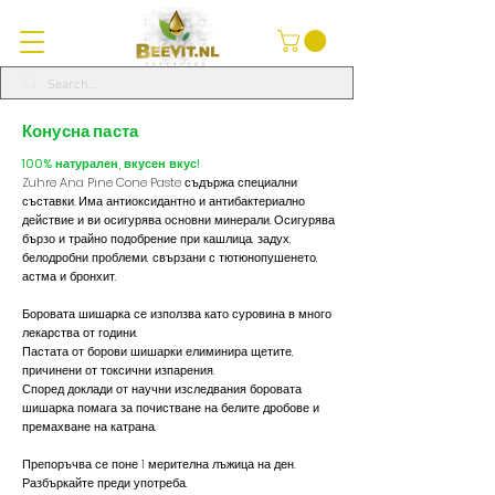
Конусна паста
100% натурален, вкусен вкус!
Zuhre Ana Pine Cone Paste съдържа специални
съставки. Има антиоксидантно и антибактериално
действие и ви осигурява основни минерали. Осигурява
бързо и трайно подобрение при кашлица, задух,
белодробни проблеми, свързани с тютюнопушенето,
астма и бронхит.
Боровата шишарка се използва като суровина в много
лекарства от години.
Пастата от борови шишарки елиминира щетите,
причинени от токсични изпарения.
Според доклади от научни изследвания боровата
шишарка помага за почистване на белите дробове и
премахване на катрана.
Препоръчва се поне 1 мерителна лъжица на ден.
Разбъркайте преди употреба.