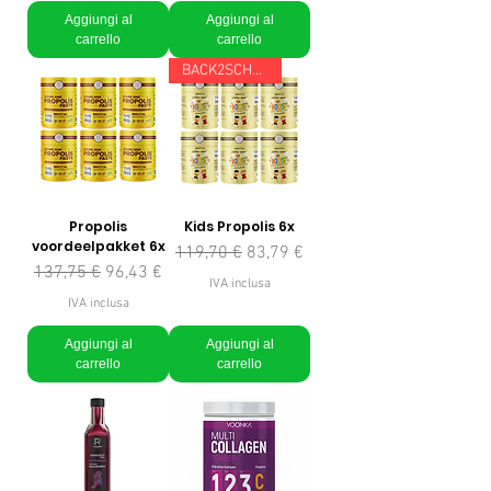
Aggiungi al
Aggiungi al
carrello
carrello
BACK2SCHOOL
Propolis
Kids Propolis 6x
voordeelpakket 6x
Prezzo regolare
Prezzo scontato
119,70 €
83,79 €
Prezzo regolare
Prezzo scontato
137,75 €
96,43 €
IVA inclusa
IVA inclusa
Aggiungi al
Aggiungi al
carrello
carrello