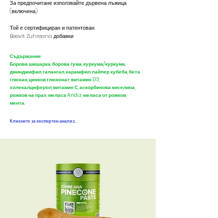
За предпочитане използвайте дървена лъжица
(включена)
Той е сертифициран и патентован.
Beevit Zuhreana добавки
Съдържание:
Борова шишарка, борова гума, куркума/куркума,
джинджифил, галангал, карамфил, пайпер кубеба, бета
глюкан, цинков глюконат, витамин D3,
холекалциферол, витамин С, аскорбинова киселина,
рожков на прах, меласа Andiz, меласа от рожков,
мента.
Кликнете за експертен анализ...