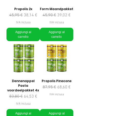
Propolis 2x
Form Maandpakket
Prezzo regolare
Prezzo scontato
Prezzo regolare
Prezzo scontato
45,95 €
38,14 €
45,90 €
39,02 €
IVA inclusa
IVA inclusa
Aggiungi al
Aggiungi al
carrello
carrello
Dennenappel
Propolis Pinecone
Pasta
Prezzo regolare
Prezzo scontato
87,95 €
68,60 €
voordeelpakket 4x
IVA inclusa
Prezzo regolare
Prezzo scontato
83,80 €
64,53 €
IVA inclusa
Aggiungi al
Aggiungi al