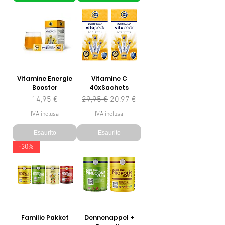
Vitamine Energie
Vitamine C
Booster
40xSachets
Prezzo
Prezzo regolare
Prezzo scontato
14,95 €
29,95 €
20,97 €
IVA inclusa
IVA inclusa
Esaurito
Esaurito
-30%
Familie Pakket
Dennenappel +