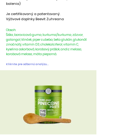
balenia)
Je certifikovaný a patentovaný.
Výživové doplnky Beevit Zuhreana
Obsah:
Šiška, borovicová guma, kurkuma/kurkuma, zázvor,
galangal, klinček, piper cubeba, beta glukán, glukonát
zinočnatý, vitamín D3, cholekalciferol, vitamín C,
kyselina askorbová, karobový prášok, andiz melasa,
karobová melasa, mäta pieporná.
Kliknite pre odbornú analýzu...