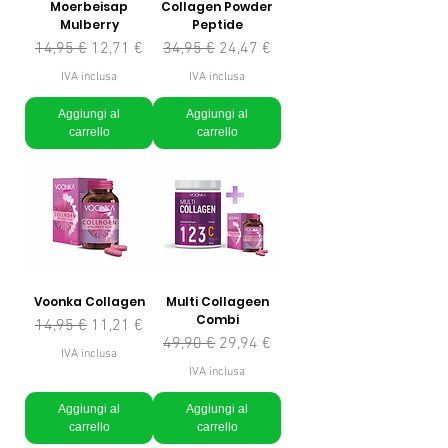
Moerbeisap
Collagen Powder
Mulberry
Peptide
Prezzo regolare
Prezzo scontato
Prezzo regolare
Prezzo scontato
14,95 €
12,71 €
34,95 €
24,47 €
IVA inclusa
IVA inclusa
Aggiungi al
Aggiungi al
carrello
carrello
Voonka Collagen
Multi Collageen
Combi
Prezzo regolare
Prezzo scontato
14,95 €
11,21 €
Prezzo regolare
Prezzo scontato
49,90 €
29,94 €
IVA inclusa
IVA inclusa
Aggiungi al
Aggiungi al
carrello
carrello