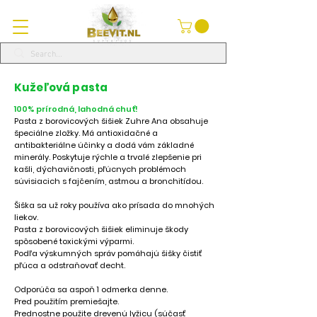
Kužeľová pasta
100% prírodná, lahodná chuť!
Pasta z borovicových šišiek Zuhre Ana obsahuje
špeciálne zložky. Má antioxidačné a
antibakteriálne účinky a dodá vám základné
minerály. Poskytuje rýchle a trvalé zlepšenie pri
kašli, dýchavičnosti, pľúcnych problémoch
súvisiacich s fajčením, astmou a bronchitídou.
Šiška sa už roky používa ako prísada do mnohých
liekov.
Pasta z borovicových šišiek eliminuje škody
spôsobené toxickými výparmi.
Podľa výskumných správ pomáhajú šišky čistiť
pľúca a odstraňovať decht.
Odporúča sa aspoň 1 odmerka denne.
Pred použitím premiešajte.
Prednostne použite drevenú lyžicu (súčasť