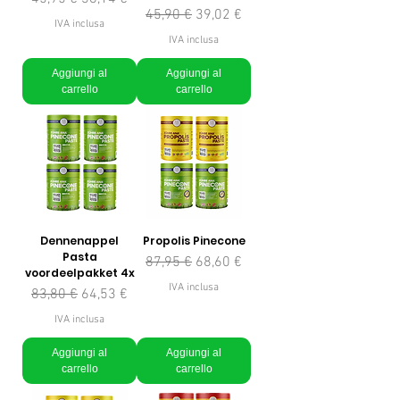
Prezzo regolare
Prezzo scontato
45,90 €
39,02 €
IVA inclusa
IVA inclusa
Aggiungi al
Aggiungi al
carrello
carrello
Dennenappel
Propolis Pinecone
Pasta
Prezzo regolare
Prezzo scontato
87,95 €
68,60 €
voordeelpakket 4x
IVA inclusa
Prezzo regolare
Prezzo scontato
83,80 €
64,53 €
IVA inclusa
Aggiungi al
Aggiungi al
carrello
carrello