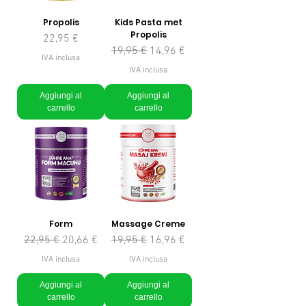
Propolis
Kids Pasta met
Propolis
Prezzo
22,95 €
Prezzo regolare
Prezzo scontato
19,95 €
14,96 €
IVA inclusa
IVA inclusa
Aggiungi al
Aggiungi al
carrello
carrello
Form
Massage Creme
Prezzo regolare
Prezzo scontato
Prezzo regolare
Prezzo scontato
22,95 €
20,66 €
19,95 €
16,96 €
IVA inclusa
IVA inclusa
Aggiungi al
Aggiungi al
carrello
carrello