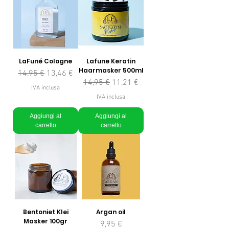
LaFuné Cologne
Lafune Keratin
Haarmasker 500ml
Prezzo regolare
Prezzo scontato
14,95 €
13,46 €
Prezzo regolare
Prezzo scontato
14,95 €
11,21 €
IVA inclusa
IVA inclusa
Aggiungi al
Aggiungi al
carrello
carrello
Bentoniet Klei
Argan oil
Masker 100gr
Prezzo
9,95 €