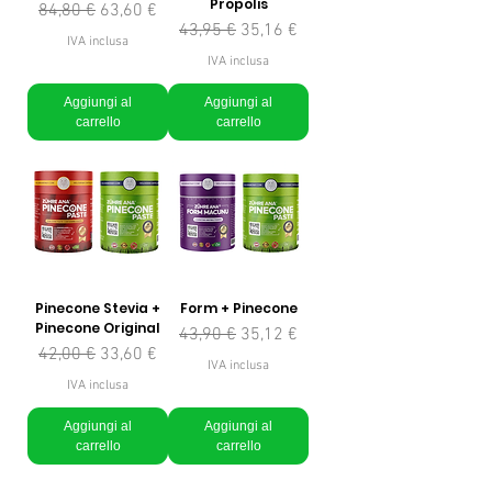
Propolis
Prezzo regolare
Prezzo scontato
84,80 €
63,60 €
Prezzo regolare
Prezzo scontato
43,95 €
35,16 €
IVA inclusa
IVA inclusa
Aggiungi al
Aggiungi al
carrello
carrello
Pinecone Stevia +
Form + Pinecone
Pinecone Original
Prezzo regolare
Prezzo scontato
43,90 €
35,12 €
Prezzo regolare
Prezzo scontato
42,00 €
33,60 €
IVA inclusa
IVA inclusa
Aggiungi al
Aggiungi al
carrello
carrello