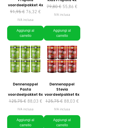
voordeelpakket 4x
Prezzo regolare
Prezzo scontato
79,80 €
55,86 €
Prezzo regolare
Prezzo scontato
91,95 €
76,32 €
IVA inclusa
IVA inclusa
Aggiungi al
Aggiungi al
carrello
carrello
Dennenappel
Dennenappel
Pasta
Stevia
voordeelpakket 6x
voordeelpakket 6x
Prezzo regolare
Prezzo scontato
Prezzo regolare
Prezzo scontato
125,75 €
88,03 €
125,75 €
88,03 €
IVA inclusa
IVA inclusa
Aggiungi al
Aggiungi al
carrello
carrello