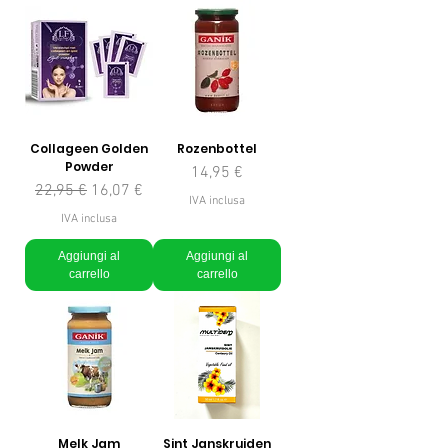
Collageen Golden
Rozenbottel
Powder
Prezzo
14,95 €
Prezzo regolare
Prezzo scontato
22,95 €
16,07 €
IVA inclusa
IVA inclusa
Aggiungi al
Aggiungi al
carrello
carrello
Melk Jam
Sint Janskruiden