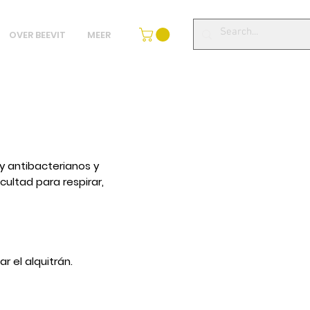
OVER BEEVIT
MEER
y antibacterianos y
cultad para respirar,
r el alquitrán.