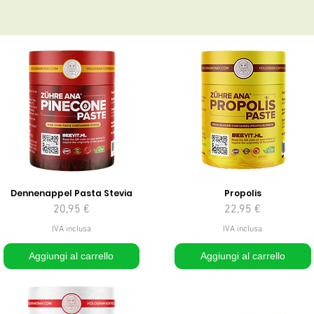
Dennenappel Pasta Stevia
Propolis
Prezzo
Prezzo
20,95 €
22,95 €
IVA inclusa
IVA inclusa
Aggiungi al carrello
Aggiungi al carrello