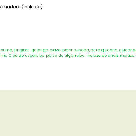
 madera (incluida)
cuma, jengibre, galanga, clavo, piper cubeba, beta glucano, gluconat
amina C, ácido ascórbico, polvo de algarroba, melaza de andiz, melaza