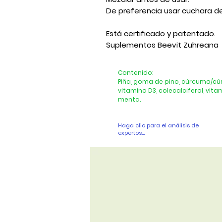
De preferencia usar cuchara de
Está certificado y patentado.
Suplementos Beevit Zuhreana
Contenido:
Piña, goma de pino, cúrcuma/cúr
vitamina D3, colecalciferol, vit
menta.
Haga clic para el análisis de
expertos...