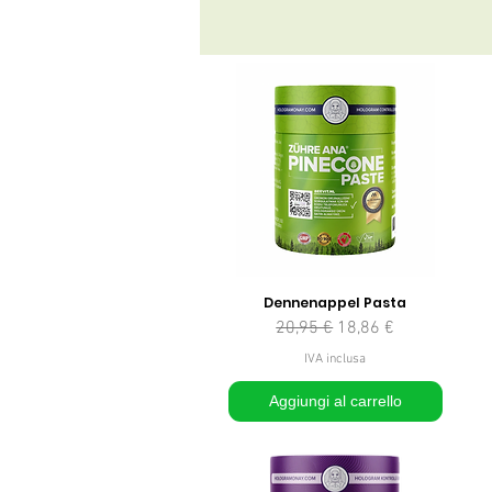
Dennenappel Pasta
Prezzo regolare
Prezzo scontato
20,95 €
18,86 €
IVA inclusa
Aggiungi al carrello