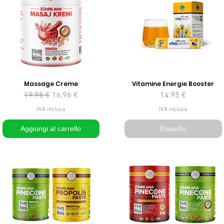
Massage Creme
Vitamine Energie Booster
Prezzo regolare
Prezzo scontato
Prezzo
19,95 €
16,96 €
14,95 €
IVA inclusa
IVA inclusa
Aggiungi al carrello
Esaurito