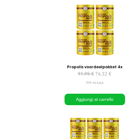
Propolis voordeelpakket 4x
Prezzo regolare
Prezzo scontato
91,95 €
76,32 €
IVA inclusa
Aggiungi al carrello