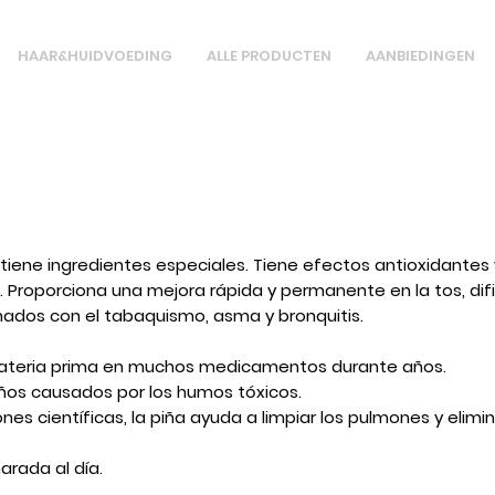
HAAR&HUIDVOEDING
ALLE PRODUCTEN
AANBIEDINGEN
iene ingredientes especiales. Tiene efectos antioxidantes 
 Proporciona una mejora rápida y permanente en la tos, difi
ados con el tabaquismo, asma y bronquitis.
 materia prima en muchos medicamentos durante años.
ños causados ​​por los humos tóxicos.
s científicas, la piña ayuda a limpiar los pulmones y elimina
rada al día.