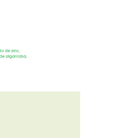
o de zinc,
 de algarroba,