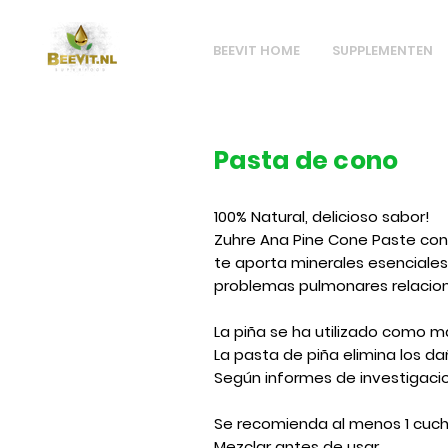
BEEVIT HOME
SUPPLEMENTEN
Pasta de cono
100% Natural, delicioso sabor!
Zuhre Ana Pine Cone Paste cont
te aporta minerales esenciales.
problemas pulmonares relacion
La piña se ha utilizado como
La pasta de piña elimina los da
Según informes de investigacione
Se recomienda al menos 1 cucha
Mezclar antes de usar.