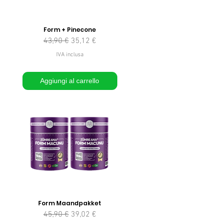
Form + Pinecone
Prezzo regolare
Prezzo scontato
43,90 €
35,12 €
to
IVA inclusa
Aggiungi al carrello
Form Maandpakket
to
Prezzo regolare
Prezzo scontato
45,90 €
39,02 €