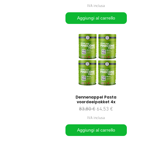
IVA inclusa
Aggiungi al carrello
Dennenappel Pasta
voordeelpakket 4x
Prezzo regolare
Prezzo scontato
83,80 €
64,53 €
IVA inclusa
Aggiungi al carrello