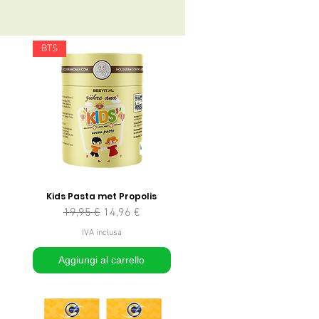
BTS
Kids Pasta met Propolis
Prezzo regolare
Prezzo scontato
19,95 €
14,96 €
IVA inclusa
Aggiungi al carrello