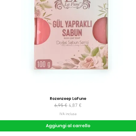
Rozenzeep LaFune
Prezzo regolare
Prezzo scontato
6,95 €
4,87 €
IVA inclusa
Aggiungi al carrello