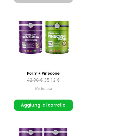
Form + Pinecone
Prezzo regolare
Prezzo scontato
43,90 €
35,12 €
to
IVA inclusa
Aggiungi al carrello