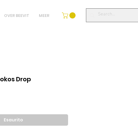
OVER BEEVIT
MEER
Kokos Drop
zo
tato
Esaurito