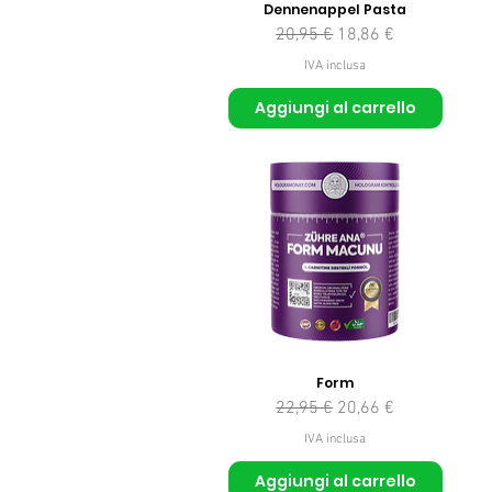
Dennenappel Pasta
Prezzo regolare
Prezzo scontato
20,95 €
18,86 €
IVA inclusa
Aggiungi al carrello
Form
Prezzo regolare
Prezzo scontato
22,95 €
20,66 €
IVA inclusa
Aggiungi al carrello