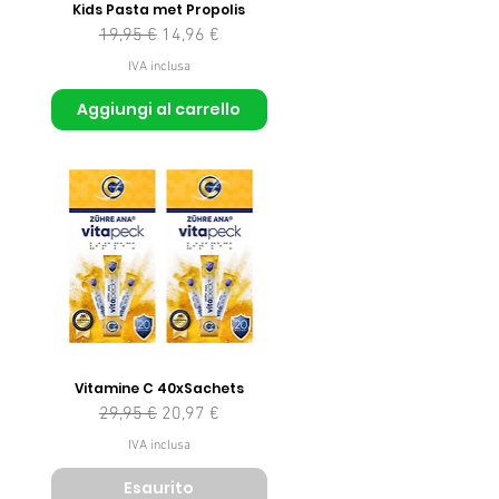
Kids Pasta met Propolis
Prezzo regolare
Prezzo scontato
19,95 €
14,96 €
IVA inclusa
Aggiungi al carrello
Vitamine C 40xSachets
Prezzo regolare
Prezzo scontato
29,95 €
20,97 €
IVA inclusa
Esaurito