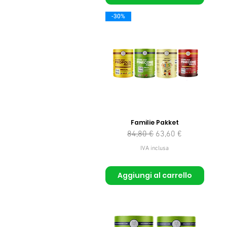
-30%
Familie Pakket
Prezzo regolare
Prezzo scontato
84,80 €
63,60 €
IVA inclusa
Aggiungi al carrello