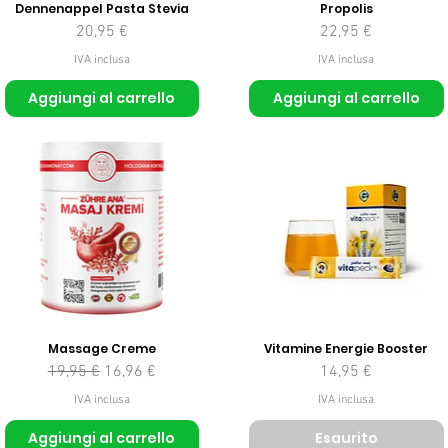
Dennenappel Pasta Stevia
Propolis
Prezzo
Prezzo
20,95 €
22,95 €
IVA inclusa
IVA inclusa
Aggiungi al carrello
Aggiungi al carrello
Massage Creme
Vitamine Energie Booster
Prezzo regolare
Prezzo scontato
Prezzo
19,95 €
16,96 €
14,95 €
IVA inclusa
IVA inclusa
Aggiungi al carrello
Esaurito