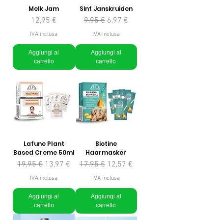
Melk Jam
Sint Janskruiden
Prezzo
Prezzo regolare
Prezzo scontato
12,95 €
9,95 €
6,97 €
IVA inclusa
IVA inclusa
Aggiungi al
Aggiungi al
carrello
carrello
Lafune Plant
Biotine
Based Creme 50ml
Haarmasker
Prezzo regolare
Prezzo scontato
Prezzo regolare
Prezzo scontato
19,95 €
13,97 €
17,95 €
12,57 €
IVA inclusa
IVA inclusa
Aggiungi al
Aggiungi al
carrello
carrello