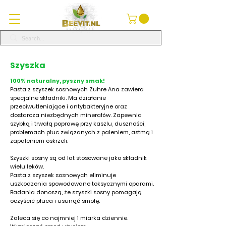
Szyszka
100% naturalny, pyszny smak!
Pasta z szyszek sosnowych Zuhre Ana zawiera
specjalne składniki. Ma działanie
przeciwutleniające i antybakteryjne oraz
dostarcza niezbędnych minerałów. Zapewnia
szybką i trwałą poprawę przy kaszlu, duszności,
problemach płuc związanych z paleniem, astmą i
zapaleniem oskrzeli.
Szyszki sosny są od lat stosowane jako składnik
wielu leków.
Pasta z szyszek sosnowych eliminuje
uszkodzenia spowodowane toksycznymi oparami.
Badania donoszą, że szyszki sosny pomagają
oczyścić płuca i usunąć smołę.
Zaleca się co najmniej 1 miarka dziennie.