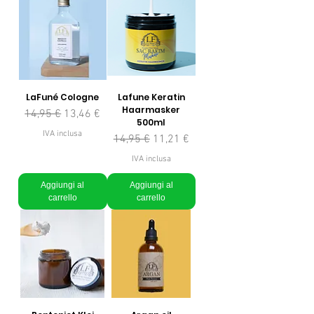
LaFuné Cologne
Lafune Keratin
Haarmasker
Prezzo regolare
Prezzo scontato
14,95 €
13,46 €
500ml
IVA inclusa
Prezzo regolare
Prezzo scontato
14,95 €
11,21 €
IVA inclusa
Aggiungi al
Aggiungi al
carrello
carrello