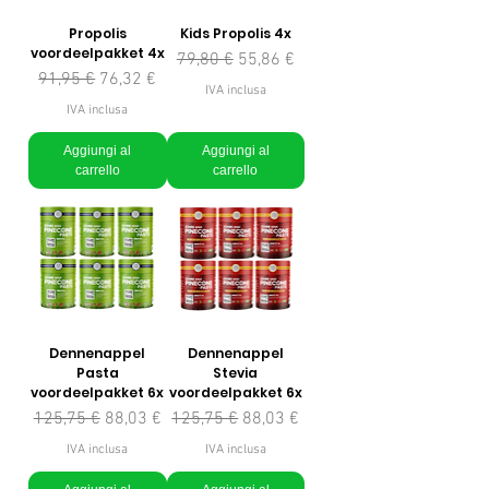
Propolis
Kids Propolis 4x
voordeelpakket 4x
Prezzo regolare
Prezzo scontato
79,80 €
55,86 €
Prezzo regolare
Prezzo scontato
91,95 €
76,32 €
IVA inclusa
IVA inclusa
Aggiungi al
Aggiungi al
carrello
carrello
Dennenappel
Dennenappel
Pasta
Stevia
voordeelpakket 6x
voordeelpakket 6x
Prezzo regolare
Prezzo scontato
Prezzo regolare
Prezzo scontato
125,75 €
88,03 €
125,75 €
88,03 €
IVA inclusa
IVA inclusa