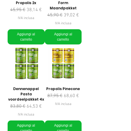
Propolis 2x
Form
Maandpakket
Prezzo regolare
Prezzo scontato
45,95 €
38,14 €
Prezzo regolare
Prezzo scontato
45,90 €
39,02 €
IVA inclusa
IVA inclusa
Aggiungi al
Aggiungi al
carrello
carrello
Dennenappel
Propolis Pinecone
Pasta
Prezzo regolare
Prezzo scontato
87,95 €
68,60 €
voordeelpakket 4x
IVA inclusa
Prezzo regolare
Prezzo scontato
83,80 €
64,53 €
IVA inclusa
Aggiungi al
Aggiungi al
carrello
carrello