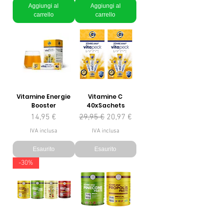
Aggiungi al
Aggiungi al
carrello
carrello
Vitamine Energie
Vitamine C
Booster
40xSachets
Prezzo
Prezzo regolare
Prezzo scontato
14,95 €
29,95 €
20,97 €
IVA inclusa
IVA inclusa
Esaurito
Esaurito
-30%