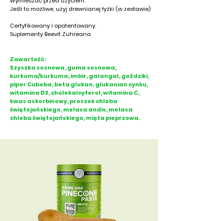
Wymieszać przed użyciem.
Jeśli to możliwe, użyj drewnianej łyżki (w zestawie)
Certyfikowany i opatentowany.
Suplementy Beevit Zuhreana
Zawartość:
Szyszka sosnowa, guma sosnowa,
kurkuma/kurkuma, imbir, galangal, goździki,
piper Cubeba, beta glukan, glukanian cynku,
witamina D3, cholekalcyferol, witamina C,
kwas askorbinowy, proszek chleba
świętojańskiego, melasa andis, melasa
chleba świętojańskiego, mięta pieprzowa.