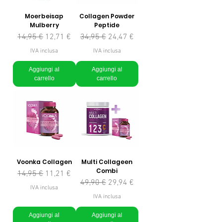
Moerbeisap
Collagen Powder
Mulberry
Peptide
Prezzo regolare
Prezzo scontato
Prezzo regolare
Prezzo scontato
14,95 €
12,71 €
34,95 €
24,47 €
IVA inclusa
IVA inclusa
Aggiungi al
Aggiungi al
carrello
carrello
Voonka Collagen
Multi Collageen
Combi
Prezzo regolare
Prezzo scontato
14,95 €
11,21 €
Prezzo regolare
Prezzo scontato
49,90 €
29,94 €
IVA inclusa
IVA inclusa
Aggiungi al
Aggiungi al