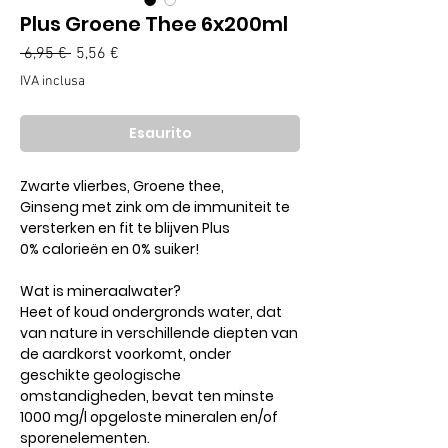
Plus Groene Thee 6x200ml
Prezzo
Prezzo
 6,95 € 
5,56 €
regolare
scontato
IVA inclusa
Esaurito
Zwarte vlierbes, Groene thee,
Ginseng met zink om de immuniteit te
versterken en fit te blijven Plus
0% calorieën en 0% suiker!
Wat is mineraalwater?
Heet of koud ondergronds water, dat
van nature in verschillende diepten van
de aardkorst voorkomt, onder
geschikte geologische
omstandigheden, bevat ten minste
1000 mg/l opgeloste mineralen en/of
sporenelementen.