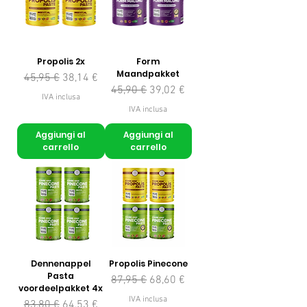
Propolis 2x
Form
Maandpakket
Prezzo regolare
Prezzo scontato
45,95 €
38,14 €
Prezzo regolare
Prezzo scontato
45,90 €
39,02 €
IVA inclusa
IVA inclusa
Aggiungi al
Aggiungi al
carrello
carrello
Dennenappel
Propolis Pinecone
Pasta
Prezzo regolare
Prezzo scontato
87,95 €
68,60 €
voordeelpakket 4x
IVA inclusa
Prezzo regolare
Prezzo scontato
83,80 €
64,53 €