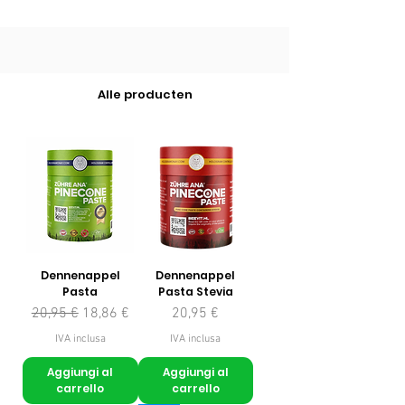
Alle producten
Dennenappel
Dennenappel
Pasta
Pasta Stevia
Prezzo regolare
Prezzo scontato
Prezzo
20,95 €
18,86 €
20,95 €
IVA inclusa
IVA inclusa
Aggiungi al
Aggiungi al
carrello
carrello