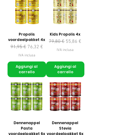
Propolis
Kids Propolis 4x
voordeelpakket 4x
Prezzo regolare
Prezzo scontato
79,80 €
55,86 €
Prezzo regolare
Prezzo scontato
91,95 €
76,32 €
IVA inclusa
IVA inclusa
Aggiungi al
Aggiungi al
carrello
carrello
Dennenappel
Dennenappel
Pasta
Stevia
voordeelpakket 6x
voordeelpakket 6x