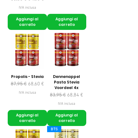
IVA inclusa
Aggiungi al
Aggiungi al
carrello
carrello
Propolis - Stevia
Dennenappel
Pasta Stevia
Prezzo regolare
Prezzo scontato
87,95 €
68,60 €
Voordeel 4x
IVA inclusa
Prezzo regolare
Prezzo scontato
83,95 €
68,84 €
IVA inclusa
Aggiungi al
Aggiungi al
carrello
carrello
BTS