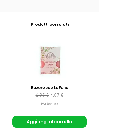
Prodotti correlati
Rozenzeep LaFune
Prezzo regolare
Prezzo scontato
6,95 €
4,87 €
IVA inclusa
Aggiungi al carrello