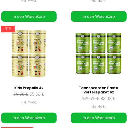
inkl. MwSt.
inkl. MwSt.
In den Warenkorb
In den Warenkorb
BTS
Kids Propolis 4x
Tannenzapfen Pasta
Vorteilspaket 6x
Standardpreis
Sale-Preis
79,80 €
55,86 €
Standardpreis
Sale-Preis
125,75 €
88,03 €
inkl. MwSt.
inkl. MwSt.
In den Warenkorb
In den Warenkorb