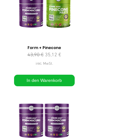
Form + Pinecone
Standardpreis
Sale-Preis
43,90 €
35,12 €
inkl. MwSt.
In den Warenkorb