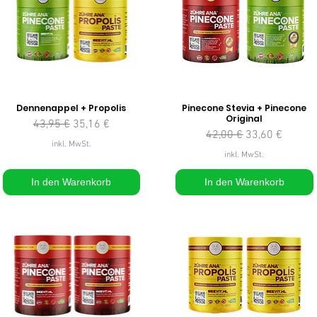
Dennenappel + Propolis
Pinecone Stevia + Pinecone
Original
Standardpreis
Sale-Preis
43,95 €
35,16 €
Standardpreis
Sale-Preis
42,00 €
33,60 €
inkl. MwSt.
inkl. MwSt.
In den Warenkorb
In den Warenkorb