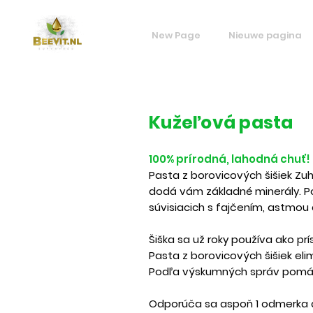
New Page
Nieuwe pagina
Kužeľová pasta
100% prírodná, lahodná chuť!
Pasta z borovicových šišiek Zuh
dodá vám základné minerály. Pos
súvisiacich s fajčením, astmou 
Šiška sa už roky používa ako pr
Pasta z borovicových šišiek el
Podľa výskumných správ pomáha
Odporúča sa aspoň 1 odmerka 