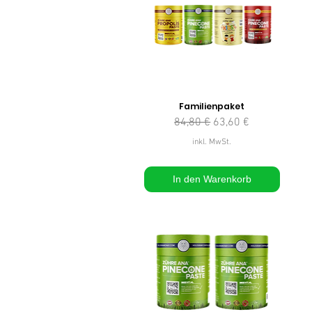
Familienpaket
Standardpreis
Sale-Preis
84,80 €
63,60 €
inkl. MwSt.
In den Warenkorb