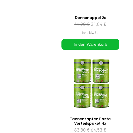
Dennenappel 2x
Standardpreis
Sale-Preis
41,90 €
31,84 €
inkl. MwSt.
In den Warenkorb
Tannenzapfen Pasta
Vorteilspaket 4x
Standardpreis
Sale-Preis
83,80 €
64,53 €