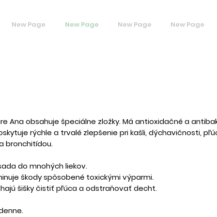
New Page
New Page
New Page
New Page
re Ana obsahuje špeciálne zložky. Má antioxidačné a antibak
kytuje rýchle a trvalé zlepšenie pri kašli, dýchavičnosti, p
a bronchitídou.
ísada do mnohých liekov.
iminuje škody spôsobené toxickými výparmi.
jú šišky čistiť pľúca a odstraňovať decht.
denne.