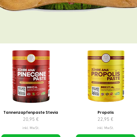
Tannenzapfenpaste Stevia
Propolis
Preis
Preis
20,95 €
22,95 €
inkl. MwSt.
inkl. MwSt.