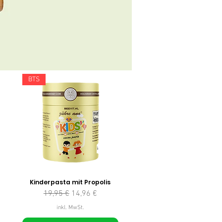
BTS
Kinderpasta mit Propolis
Standardpreis
Sale-Preis
19,95 €
14,96 €
inkl. MwSt.