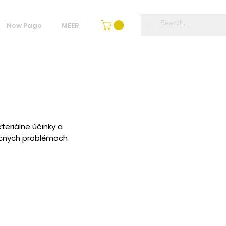
New Page
MEER
teriálne účinky a
ľúcnych problémoch