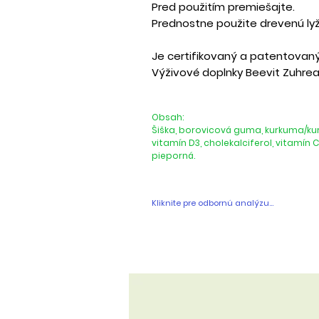
Pred použitím premiešajte.
Prednostne použite drevenú lyž
Je certifikovaný a patentovaný
Výživové doplnky Beevit Zuhre
Obsah:
Šiška, borovicová guma, kurkuma/kurk
vitamín D3, cholekalciferol, vitamín
pieporná.
Kliknite pre odbornú analýzu...