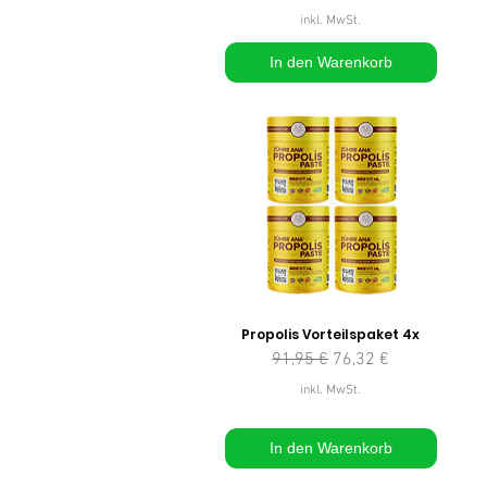
inkl. MwSt.
In den Warenkorb
Propolis Vorteilspaket 4x
Standardpreis
Sale-Preis
91,95 €
76,32 €
inkl. MwSt.
In den Warenkorb