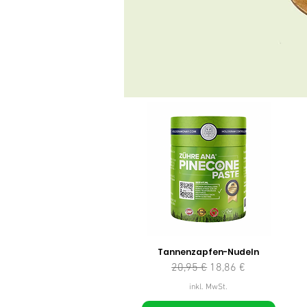
Tannenzapfen-Nudeln
Standardpreis
Sale-Preis
20,95 €
18,86 €
inkl. MwSt.