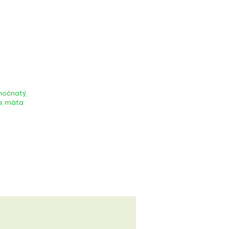
inočnatý,
sa, mäta