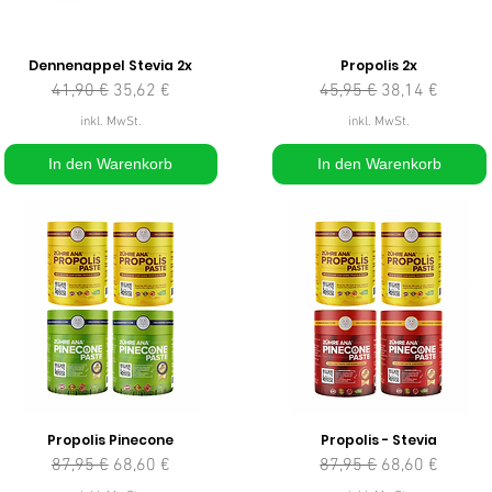
Dennenappel Stevia 2x
Propolis 2x
Standardpreis
Sale-Preis
Standardpreis
Sale-Preis
41,90 €
35,62 €
45,95 €
38,14 €
inkl. MwSt.
inkl. MwSt.
In den Warenkorb
In den Warenkorb
Propolis Pinecone
Propolis - Stevia
Standardpreis
Sale-Preis
Standardpreis
Sale-Preis
87,95 €
68,60 €
87,95 €
68,60 €