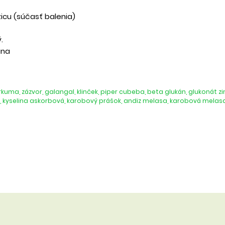
icu (súčasť balenia)
.
ana
uma, zázvor, galangal, klinček, piper cubeba, beta glukán, glukonát z
 C, kyselina askorbová, karobový prášok, andiz melasa, karobová mela