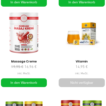
In den Warenkorb
In den Warenkorb
Massage Creme
Vitamin
Standardpreis
Sale-Preis
Preis
19,95 €
16,96 €
14,95 €
inkl. MwSt.
inkl. MwSt.
In den Warenkorb
Nicht verfügbar