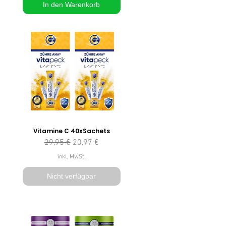
In den Warenkorb
Vitamine C 40xSachets
Standardpreis
Sale-Preis
29,95 €
20,97 €
inkl. MwSt.
Nicht verfügbar