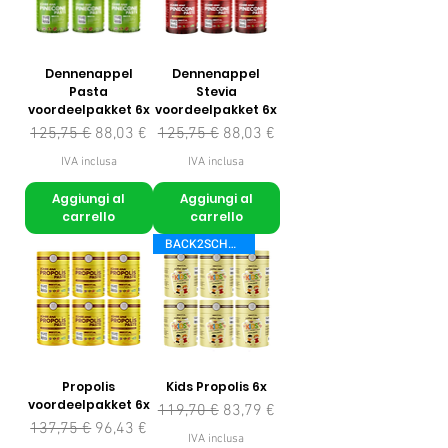
Dennenappel
Dennenappel
Pasta
Stevia
voordeelpakket 6x
voordeelpakket 6x
Prezzo regolare
Prezzo scontato
Prezzo regolare
Prezzo scontato
125,75 €
88,03 €
125,75 €
88,03 €
IVA inclusa
IVA inclusa
Aggiungi al
Aggiungi al
carrello
carrello
BACK2SCHOOL
Propolis
Kids Propolis 6x
voordeelpakket 6x
Prezzo regolare
Prezzo scontato
119,70 €
83,79 €
Prezzo regolare
Prezzo scontato
137,75 €
96,43 €
IVA inclusa