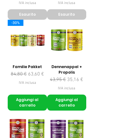
IVA inclusa
IVA inclusa
Esaurito
Esaurito
-30%
Familie Pakket
Dennenappel +
Propolis
Prezzo regolare
Prezzo scontato
84,80 €
63,60 €
Prezzo regolare
Prezzo scontato
43,95 €
35,16 €
IVA inclusa
IVA inclusa
Aggiungi al
Aggiungi al
carrello
carrello