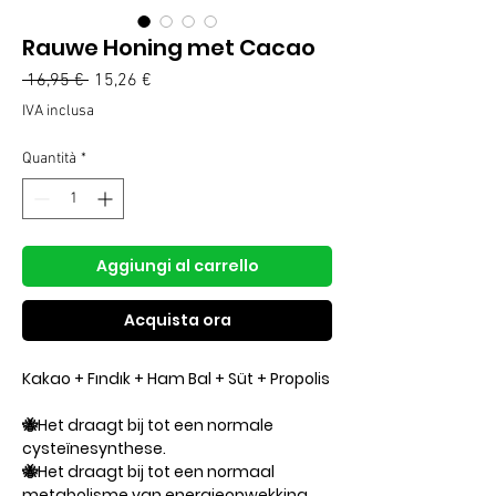
Rauwe Honing met Cacao
Prezzo
Prezzo
 16,95 € 
15,26 €
regolare
scontato
IVA inclusa
Quantità
*
Aggiungi al carrello
Acquista ora
Kakao + Fındık + Ham Bal + Süt + Propolis
🐝Het draagt ​​bij tot een normale
cysteïnesynthese.
🐝Het draagt ​​bij tot een normaal
metabolisme van energieopwekking.