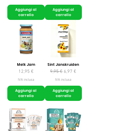
Aggiungi al
Aggiungi al
carrello
carrello
Melk Jam
Sint Janskruiden
Prezzo
Prezzo regolare
Prezzo scontato
12,95 €
9,95 €
6,97 €
IVA inclusa
IVA inclusa
Aggiungi al
Aggiungi al
carrello
carrello