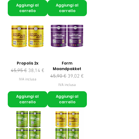
Aggiungi al
Aggiungi al
carrello
carrello
Propolis 2x
Form
Maandpakket
Prezzo regolare
Prezzo scontato
45,95 €
38,14 €
Prezzo regolare
Prezzo scontato
45,90 €
39,02 €
IVA inclusa
IVA inclusa
Aggiungi al
Aggiungi al
carrello
carrello