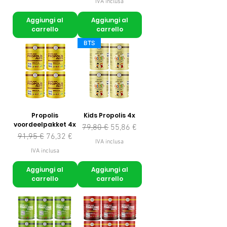
IVA inclusa
Aggiungi al
Aggiungi al
carrello
carrello
BTS
Propolis
Kids Propolis 4x
voordeelpakket 4x
Prezzo regolare
Prezzo scontato
79,80 €
55,86 €
Prezzo regolare
Prezzo scontato
91,95 €
76,32 €
IVA inclusa
IVA inclusa
Aggiungi al
Aggiungi al
carrello
carrello