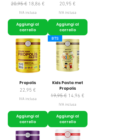
Prezzo regolare
Prezzo scontato
Prezzo
20,95 €
18,86 €
20,95 €
IVA inclusa
IVA inclusa
Aggiungi al
Aggiungi al
carrello
carrello
BTS
Propolis
Kids Pasta met
Propolis
Prezzo
22,95 €
Prezzo regolare
Prezzo scontato
19,95 €
14,96 €
IVA inclusa
IVA inclusa
Aggiungi al
Aggiungi al
carrello
carrello