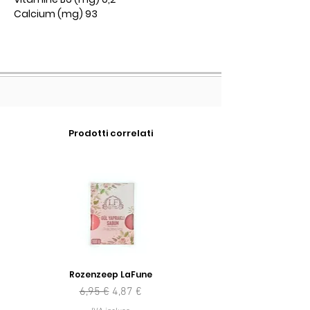
Calcium (mg) 93
Prodotti correlati
Rozenzeep LaFune
Prezzo regolare
Prezzo scontato
6,95 €
4,87 €