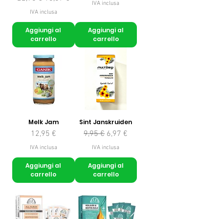
IVA inclusa
IVA inclusa
Aggiungi al
Aggiungi al
carrello
carrello
Melk Jam
Sint Janskruiden
Prezzo
Prezzo regolare
Prezzo scontato
12,95 €
9,95 €
6,97 €
IVA inclusa
IVA inclusa
Aggiungi al
Aggiungi al
carrello
carrello