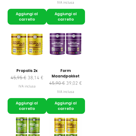
IVA inclusa
Aggiungi al
Aggiungi al
carrello
carrello
Propolis 2x
Form
Maandpakket
Prezzo regolare
Prezzo scontato
45,95 €
38,14 €
Prezzo regolare
Prezzo scontato
45,90 €
39,02 €
IVA inclusa
IVA inclusa
Aggiungi al
Aggiungi al
carrello
carrello