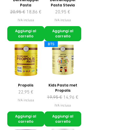
Pasta
Pasta Stevia
Prezzo regolare
Prezzo scontato
Prezzo
20,95 €
18,86 €
20,95 €
IVA inclusa
IVA inclusa
Aggiungi al
Aggiungi al
carrello
carrello
BTS
Propolis
Kids Pasta met
Propolis
Prezzo
22,95 €
Prezzo regolare
Prezzo scontato
19,95 €
14,96 €
IVA inclusa
IVA inclusa
Aggiungi al
Aggiungi al
carrello
carrello