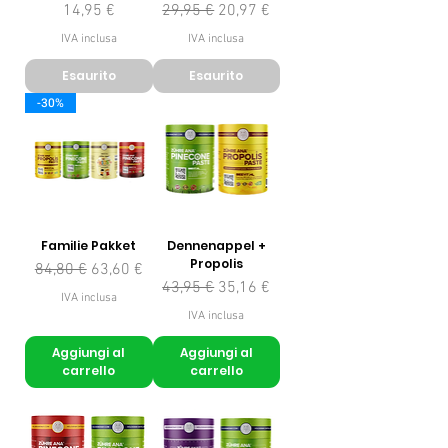
Prezzo
Prezzo regolare
Prezzo scontato
14,95 €
29,95 €
20,97 €
IVA inclusa
IVA inclusa
Esaurito
Esaurito
-30%
Familie Pakket
Dennenappel +
Propolis
Prezzo regolare
Prezzo scontato
84,80 €
63,60 €
Prezzo regolare
Prezzo scontato
43,95 €
35,16 €
IVA inclusa
IVA inclusa
Aggiungi al
Aggiungi al
carrello
carrello