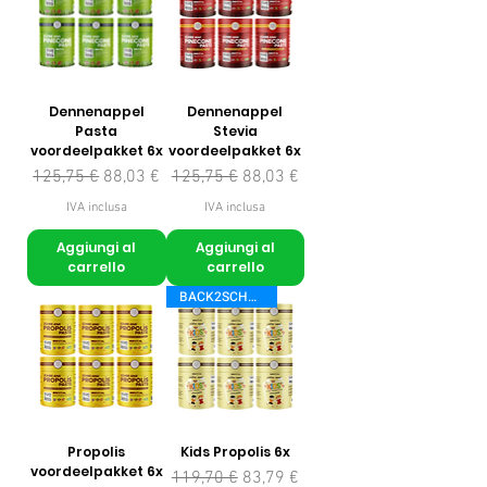
Dennenappel
Dennenappel
Pasta
Stevia
voordeelpakket 6x
voordeelpakket 6x
Prezzo regolare
Prezzo scontato
Prezzo regolare
Prezzo scontato
125,75 €
88,03 €
125,75 €
88,03 €
IVA inclusa
IVA inclusa
Aggiungi al
Aggiungi al
carrello
carrello
BACK2SCHOOL
Propolis
Kids Propolis 6x
voordeelpakket 6x
Prezzo regolare
Prezzo scontato
119,70 €
83,79 €