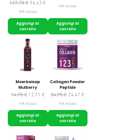
Prezzo regolare
Prezzo scontato
137,75 €
96,43 €
IVA inclusa
IVA inclusa
Aggiungi al
Aggiungi al
carrello
carrello
Moerbeisap
Collagen Powder
Mulberry
Peptide
Prezzo regolare
Prezzo scontato
Prezzo regolare
Prezzo scontato
14,95 €
12,71 €
34,95 €
24,47 €
IVA inclusa
IVA inclusa
Aggiungi al
Aggiungi al
carrello
carrello