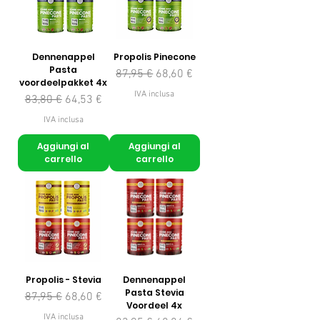
Dennenappel
Propolis Pinecone
Pasta
Prezzo regolare
Prezzo scontato
87,95 €
68,60 €
voordeelpakket 4x
IVA inclusa
Prezzo regolare
Prezzo scontato
83,80 €
64,53 €
IVA inclusa
Aggiungi al
Aggiungi al
carrello
carrello
Propolis - Stevia
Dennenappel
Pasta Stevia
Prezzo regolare
Prezzo scontato
87,95 €
68,60 €
Voordeel 4x
IVA inclusa