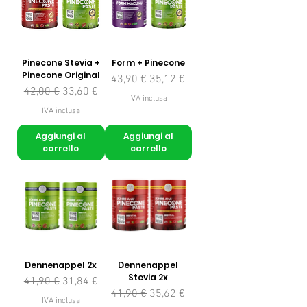
Pinecone Stevia +
Form + Pinecone
Pinecone Original
Prezzo regolare
Prezzo scontato
43,90 €
35,12 €
Prezzo regolare
Prezzo scontato
42,00 €
33,60 €
IVA inclusa
IVA inclusa
Aggiungi al
Aggiungi al
carrello
carrello
Dennenappel 2x
Dennenappel
Stevia 2x
Prezzo regolare
Prezzo scontato
41,90 €
31,84 €
Prezzo regolare
Prezzo scontato
41,90 €
35,62 €
IVA inclusa