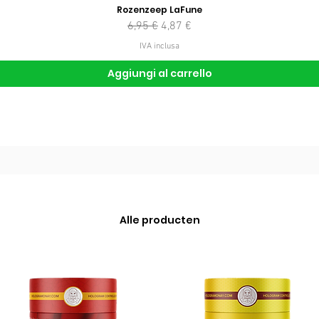
Rozenzeep LaFune
Prezzo regolare
Prezzo scontato
6,95 €
4,87 €
IVA inclusa
Aggiungi al carrello
Alle producten