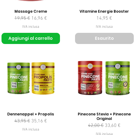
Massage Creme
Vitamine Energie Booster
Prezzo regolare
Prezzo scontato
Prezzo
19,95 €
16,96 €
14,95 €
IVA inclusa
IVA inclusa
Aggiungi al carrello
Esaurito
Dennenappel + Propolis
Pinecone Stevia + Pinecone
Original
Prezzo regolare
Prezzo scontato
43,95 €
35,16 €
Prezzo regolare
Prezzo sconta
42,00 €
33,60 €
IVA inclusa
IVA inclusa