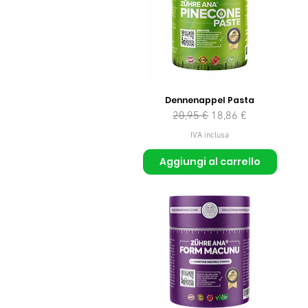
Dennenappel Pasta
Prezzo regolare
Prezzo scontato
20,95 €
18,86 €
IVA inclusa
Aggiungi al carrello