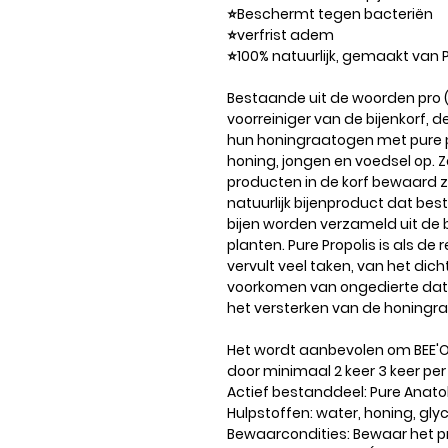
⭐️Beschermt tegen bacteriën
⭐️verfrist adem
⭐️100% natuurlijk, gemaakt van P
Bestaande uit de woorden pro (v
voorreiniger van de bijenkorf, d
hun honingraatogen met pure p
honing, jongen en voedsel op. 
producten in de korf bewaard zo
natuurlijk bijenproduct dat bes
bijen worden verzameld uit de 
planten. Pure Propolis is als de r
vervult veel taken, van het dich
voorkomen van ongedierte dat n
het versterken van de honingr
Het wordt aanbevolen om BEE'O
door minimaal 2 keer 3 keer per
Actief bestanddeel: Pure Anatol
Hulpstoffen: water, honing, gly
Bewaarcondities: Bewaar het pr