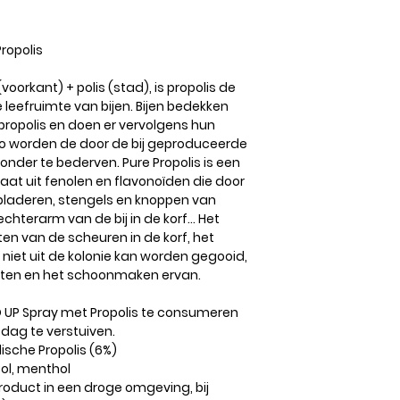
ropolis
oorkant) + polis (stad), is propolis de
e leefruimte van bijen. Bijen bedekken
ropolis en doen er vervolgens hun
Zo worden de door de bij geproduceerde
nder te bederven. Pure Propolis is een
taat uit fenolen en flavonoïden die door
bladeren, stengels en knoppen van
echterarm van de bij in de korf... Het
ten van de scheuren in de korf, het
iet uit de kolonie kan worden gegooid,
aten en het schoonmaken ervan.
 UP Spray met Propolis te consumeren
 dag te verstuiven.
ische Propolis (6%)
col, menthol
oduct in een droge omgeving, bij