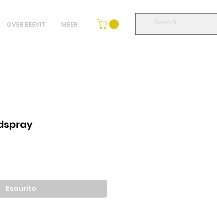
OVER BEEVIT
MEER
dspray
ezzo
ontato
Esaurito