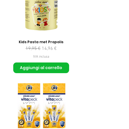
Kids Pasta met Propolis
Prezzo regolare
Prezzo scontato
19,95 €
14,96 €
IVA inclusa
Aggiungi al carrello