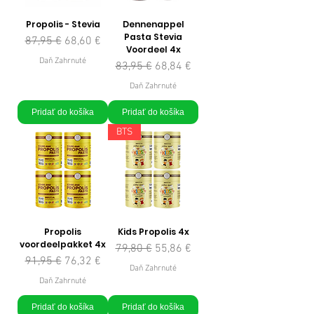
Propolis - Stevia
Dennenappel
Pasta Stevia
Normálna cena
Zľavnená cena
87,95 €
68,60 €
Voordeel 4x
Daň Zahrnuté
Normálna cena
Zľavnená cena
83,95 €
68,84 €
Daň Zahrnuté
Pridať do košíka
Pridať do košíka
BTS
Propolis
Kids Propolis 4x
voordeelpakket 4x
Normálna cena
Zľavnená cena
79,80 €
55,86 €
Normálna cena
Zľavnená cena
91,95 €
76,32 €
Daň Zahrnuté
Daň Zahrnuté
Pridať do košíka
Pridať do košíka