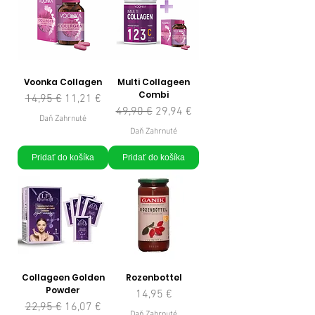
Voonka Collagen
Multi Collageen
Combi
Normálna cena
Zľavnená cena
14,95 €
11,21 €
Normálna cena
Zľavnená cena
49,90 €
29,94 €
Daň Zahrnuté
Daň Zahrnuté
Pridať do košíka
Pridať do košíka
Collageen Golden
Rozenbottel
Powder
Cena
14,95 €
Normálna cena
Zľavnená cena
22,95 €
16,07 €
Daň Zahrnuté