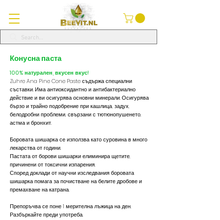
Конусна паста
100% натурален, вкусен вкус!
Zuhre Ana Pine Cone Paste съдържа специални
съставки. Има антиоксидантно и антибактериално
действие и ви осигурява основни минерали. Осигурява
бързо и трайно подобрение при кашлица, задух,
белодробни проблеми, свързани с тютюнопушенето,
астма и бронхит.
Боровата шишарка се използва като суровина в много
лекарства от години.
Пастата от борови шишарки елиминира щетите,
причинени от токсични изпарения.
Според доклади от научни изследвания боровата
шишарка помага за почистване на белите дробове и
премахване на катрана.
Препоръчва се поне 1 мерителна лъжица на ден.
Разбъркайте преди употреба.