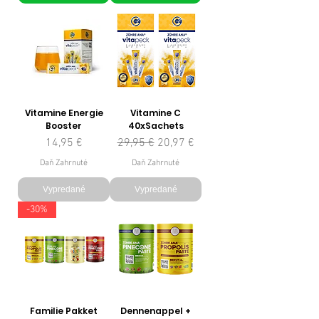
Vitamine Energie
Vitamine C
Booster
40xSachets
Cena
Normálna cena
Zľavnená cena
14,95 €
29,95 €
20,97 €
Daň Zahrnuté
Daň Zahrnuté
Vypredané
Vypredané
-30%
Familie Pakket
Dennenappel +