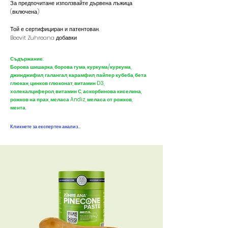
За предпочитане използвайте дървена лъжица
(включена)
Той е сертифициран и патентован.
Beevit Zuhreana добавки
Съдържание:
Борова шишарка, борова гума, куркума/куркума,
джинджифил, галангал, карамфил, пайпер кубеба, бета
глюкан, цинков глюконат, витамин D3,
холекалциферол, витамин С, аскорбинова киселина,
рожков на прах, меласа Andiz, меласа от рожков,
мента.
Кликнете за експертен анализ...