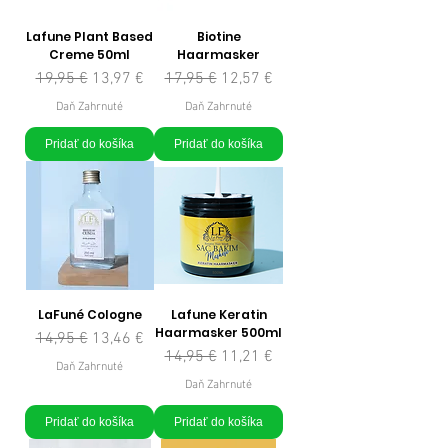
Lafune Plant Based
Biotine
Creme 50ml
Haarmasker
Normálna cena
Zľavnená cena
Normálna cena
Zľavnená cena
19,95 €
13,97 €
17,95 €
12,57 €
Daň Zahrnuté
Daň Zahrnuté
Pridať do košíka
Pridať do košíka
LaFuné Cologne
Lafune Keratin
Haarmasker 500ml
Normálna cena
Zľavnená cena
14,95 €
13,46 €
Normálna cena
Zľavnená cena
14,95 €
11,21 €
Daň Zahrnuté
Daň Zahrnuté
Pridať do košíka
Pridať do košíka