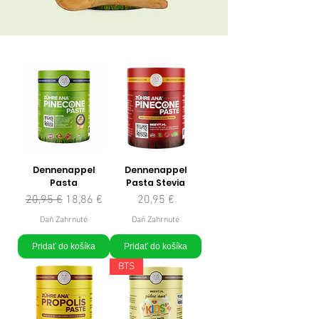
Dennenappel
Dennenappel
Pasta
Pasta Stevia
Normálna cena
Zľavnená cena
Cena
20,95 €
18,86 €
20,95 €
Daň Zahrnuté
Daň Zahrnuté
Pridať do košíka
Pridať do košíka
BTS