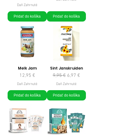
Daň Zahrnuté
Pridať do košíka
Pridať do košíka
Melk Jam
Sint Janskruiden
Cena
Normálna cena
Zľavnená cena
12,95 €
9,95 €
6,97 €
Daň Zahrnuté
Daň Zahrnuté
Pridať do košíka
Pridať do košíka