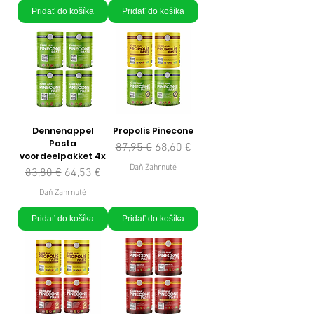
Pridať do košíka
Pridať do košíka
Dennenappel
Propolis Pinecone
Pasta
Normálna cena
Zľavnená cena
87,95 €
68,60 €
voordeelpakket 4x
Daň Zahrnuté
Normálna cena
Zľavnená cena
83,80 €
64,53 €
Daň Zahrnuté
Pridať do košíka
Pridať do košíka