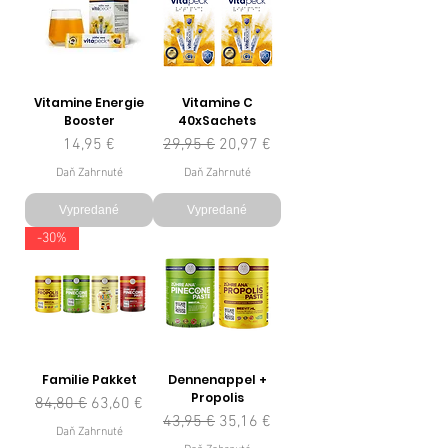
Vitamine Energie
Vitamine C
Booster
40xSachets
Cena
Normálna cena
Zľavnená cena
14,95 €
29,95 €
20,97 €
Daň Zahrnuté
Daň Zahrnuté
Vypredané
Vypredané
-30%
Familie Pakket
Dennenappel +
Propolis
Normálna cena
Zľavnená cena
84,80 €
63,60 €
Normálna cena
Zľavnená cena
43,95 €
35,16 €
Daň Zahrnuté