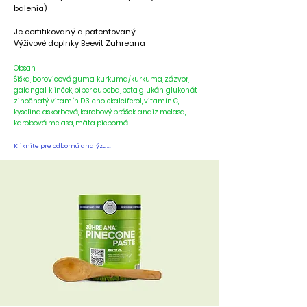
balenia)
Je certifikovaný a patentovaný.
Výživové doplnky Beevit Zuhreana
Obsah:
Šiška, borovicová guma, kurkuma/kurkuma, zázvor,
galangal, klinček, piper cubeba, beta glukán, glukonát
zinočnatý, vitamín D3, cholekalciferol, vitamín C,
kyselina askorbová, karobový prášok, andiz melasa,
karobová melasa, mäta pieporná.
Kliknite pre odbornú analýzu...