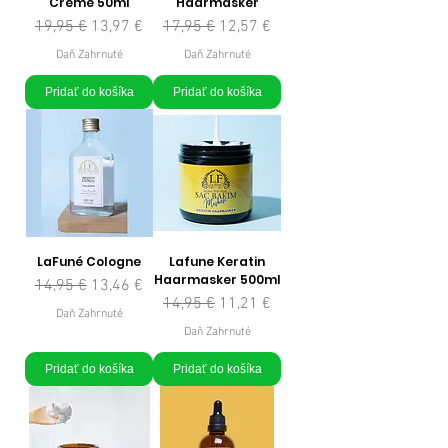
Creme 50ml
Haarmasker
Normálna cena
Zľavnená cena
Normálna cena
Zľavnená cena
19,95 €
13,97 €
17,95 €
12,57 €
Daň Zahrnuté
Daň Zahrnuté
Pridať do košíka
Pridať do košíka
LaFuné Cologne
Lafune Keratin
Haarmasker 500ml
Normálna cena
Zľavnená cena
14,95 €
13,46 €
Normálna cena
Zľavnená cena
14,95 €
11,21 €
Daň Zahrnuté
Daň Zahrnuté
Pridať do košíka
Pridať do košíka