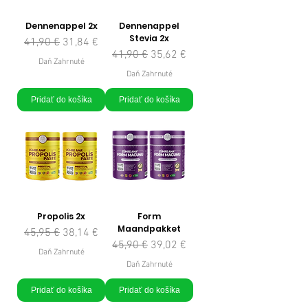
Dennenappel 2x
Dennenappel
Stevia 2x
Normálna cena
Zľavnená cena
41,90 €
31,84 €
Normálna cena
Zľavnená cena
41,90 €
35,62 €
Daň Zahrnuté
Daň Zahrnuté
Pridať do košíka
Pridať do košíka
Propolis 2x
Form
Maandpakket
Normálna cena
Zľavnená cena
45,95 €
38,14 €
Normálna cena
Zľavnená cena
45,90 €
39,02 €
Daň Zahrnuté
Daň Zahrnuté
Pridať do košíka
Pridať do košíka