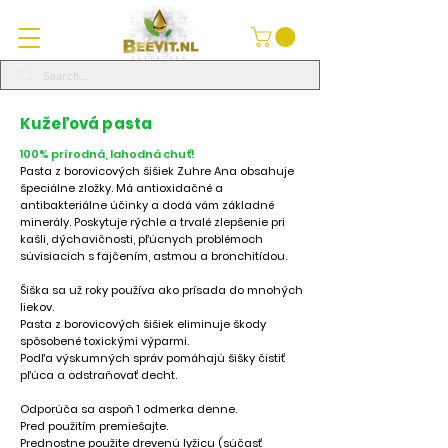
Kužeľová pasta
100% prírodná, lahodná chuť!
Pasta z borovicových šišiek Zuhre Ana obsahuje
špeciálne zložky. Má antioxidačné a
antibakteriálne účinky a dodá vám základné
minerály. Poskytuje rýchle a trvalé zlepšenie pri
kašli, dýchavičnosti, pľúcnych problémoch
súvisiacich s fajčením, astmou a bronchitídou.
Šiška sa už roky používa ako prísada do mnohých
liekov.
Pasta z borovicových šišiek eliminuje škody
spôsobené toxickými výparmi.
Podľa výskumných správ pomáhajú šišky čistiť
pľúca a odstraňovať decht.
Odporúča sa aspoň 1 odmerka denne.
Pred použitím premiešajte.
Prednostne použite drevenú lyžicu (súčasť