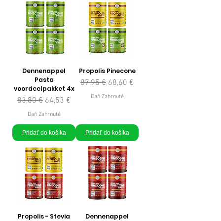
Dennenappel
Propolis Pinecone
Pasta
Normálna cena
Zľavnená cena
87,95 €
68,60 €
voordeelpakket 4x
Daň Zahrnuté
Normálna cena
Zľavnená cena
83,80 €
64,53 €
Daň Zahrnuté
Pridať do košíka
Pridať do košíka
Propolis - Stevia
Dennenappel