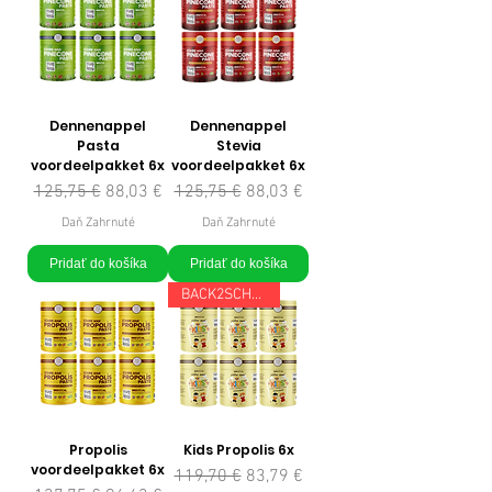
Dennenappel
Dennenappel
Pasta
Stevia
voordeelpakket 6x
voordeelpakket 6x
Normálna cena
Zľavnená cena
Normálna cena
Zľavnená cena
125,75 €
88,03 €
125,75 €
88,03 €
Daň Zahrnuté
Daň Zahrnuté
Pridať do košíka
Pridať do košíka
BACK2SCHOOL
Propolis
Kids Propolis 6x
voordeelpakket 6x
Normálna cena
Zľavnená cena
119,70 €
83,79 €