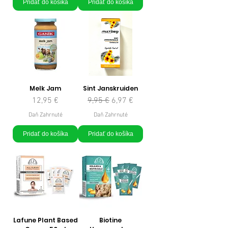
Pridať do košíka
Pridať do košíka
Melk Jam
Sint Janskruiden
Cena
Normálna cena
Zľavnená cena
12,95 €
9,95 €
6,97 €
Daň Zahrnuté
Daň Zahrnuté
Pridať do košíka
Pridať do košíka
Lafune Plant Based
Biotine