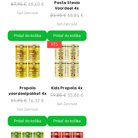
Pasta Stevia
Normálna cena
Zľavnená cena
87,95 €
68,60 €
Voordeel 4x
Daň Zahrnuté
Normálna cena
Zľavnená cena
83,95 €
68,84 €
Daň Zahrnuté
Pridať do košíka
Pridať do košíka
BTS
Propolis
Kids Propolis 4x
voordeelpakket 4x
Normálna cena
Zľavnená cena
79,80 €
55,86 €
Normálna cena
Zľavnená cena
91,95 €
76,32 €
Daň Zahrnuté
Daň Zahrnuté
Pridať do košíka
Pridať do košíka