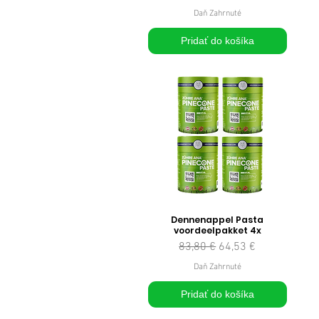
Daň Zahrnuté
Pridať do košíka
Dennenappel Pasta
voordeelpakket 4x
Normálna cena
Zľavnená cena
83,80 €
64,53 €
Daň Zahrnuté
Pridať do košíka