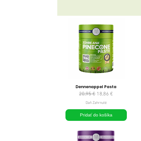
Dennenappel Pasta
Normálna cena
Zľavnená cena
20,95 €
18,86 €
Daň Zahrnuté
Pridať do košíka