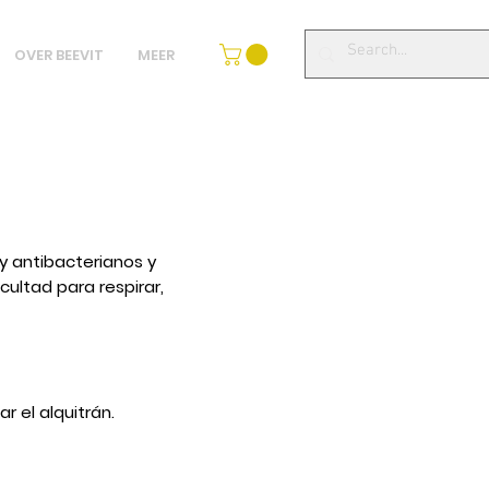
OVER BEEVIT
MEER
y antibacterianos y
cultad para respirar,
r el alquitrán.