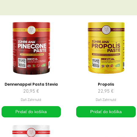
Dennenappel Pasta Stevia
Propolis
Cena
Cena
20,95 €
22,95 €
Daň Zahrnuté
Daň Zahrnuté
Pridať do košíka
Pridať do košíka