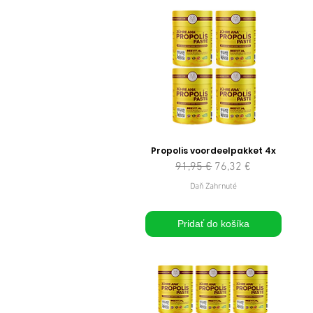
Propolis voordeelpakket 4x
Normálna cena
Zľavnená cena
91,95 €
76,32 €
Daň Zahrnuté
Pridať do košíka