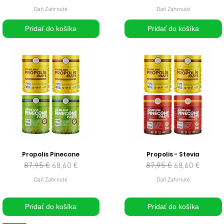
Daň Zahrnuté
Daň Zahrnuté
Pridať do košíka
Pridať do košíka
Propolis Pinecone
Propolis - Stevia
Normálna cena
Zľavnená cena
Normálna cena
Zľavnená cena
87,95 €
68,60 €
87,95 €
68,60 €
Daň Zahrnuté
Daň Zahrnuté
Pridať do košíka
Pridať do košíka