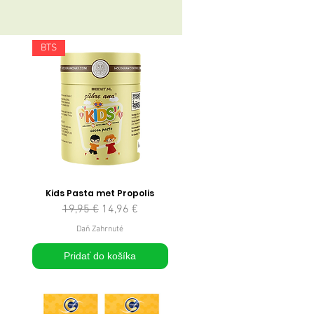
BTS
Kids Pasta met Propolis
Normálna cena
Zľavnená cena
19,95 €
14,96 €
Daň Zahrnuté
Pridať do košíka