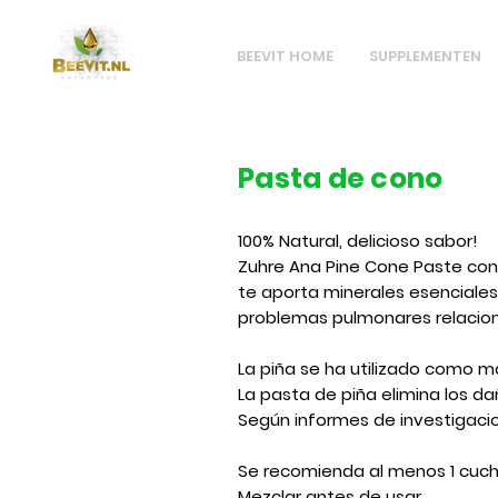
BEEVIT HOME
SUPPLEMENTEN
Pasta de cono
100% Natural, delicioso sabor!
Zuhre Ana Pine Cone Paste cont
te aporta minerales esenciales.
problemas pulmonares relacion
La piña se ha utilizado como
La pasta de piña elimina los da
Según informes de investigacione
Se recomienda al menos 1 cucha
Mezclar antes de usar.