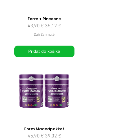
Form + Pinecone
Normálna cena
Zľavnená cena
43,90 €
35,12 €
Daň Zahrnuté
Pridať do košíka
Form Maandpakket
Normálna cena
Zľavnená cena
45,90 €
39,02 €