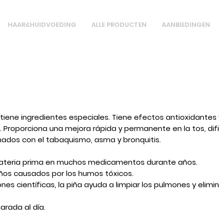
HAAR&HUIDVOEDING
ALLE PRODUCTEN
AANBIEDINGEN
iene ingredientes especiales. Tiene efectos antioxidantes 
 Proporciona una mejora rápida y permanente en la tos, difi
ados con el tabaquismo, asma y bronquitis.
 materia prima en muchos medicamentos durante años.
ños causados ​​por los humos tóxicos.
s científicas, la piña ayuda a limpiar los pulmones y elimina
rada al día.