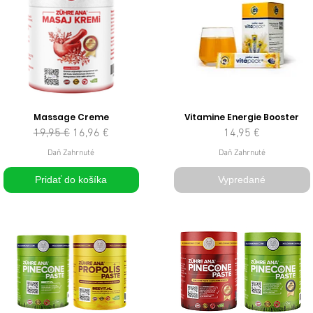
Massage Creme
Vitamine Energie Booster
Normálna cena
Zľavnená cena
Cena
19,95 €
16,96 €
14,95 €
Daň Zahrnuté
Daň Zahrnuté
Pridať do košíka
Vypredané