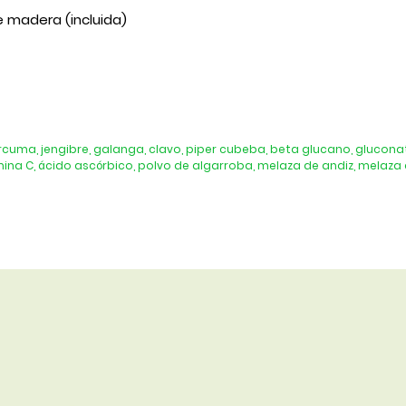
 madera (incluida)
cuma, jengibre, galanga, clavo, piper cubeba, beta glucano, gluconat
amina C, ácido ascórbico, polvo de algarroba, melaza de andiz, melaza