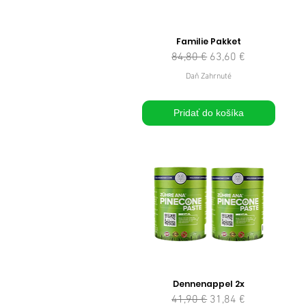
Familie Pakket
Normálna cena
Zľavnená cena
84,80 €
63,60 €
Daň Zahrnuté
Pridať do košíka
Dennenappel 2x
Normálna cena
Zľavnená cena
41,90 €
31,84 €