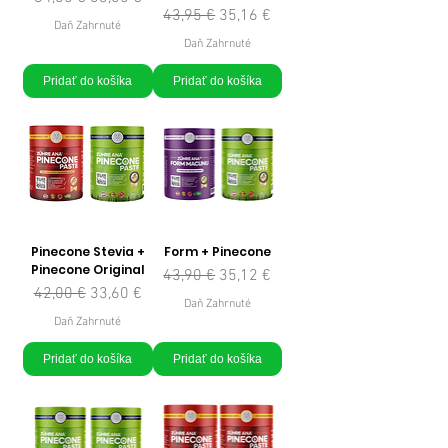
Normálna cena
Zľavnená cena
43,95 €
35,16 €
Daň Zahrnuté
Daň Zahrnuté
Pridať do košíka
Pridať do košíka
Pinecone Stevia +
Form + Pinecone
Pinecone Original
Normálna cena
Zľavnená cena
43,90 €
35,12 €
Normálna cena
Zľavnená cena
42,00 €
33,60 €
Daň Zahrnuté
Daň Zahrnuté
Pridať do košíka
Pridať do košíka