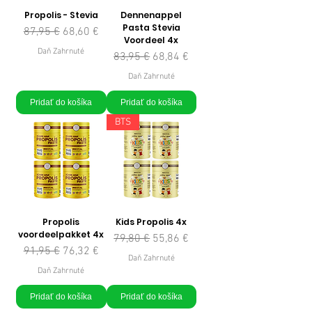
Propolis - Stevia
Dennenappel
Pasta Stevia
Normálna cena
Zľavnená cena
87,95 €
68,60 €
Voordeel 4x
Daň Zahrnuté
Normálna cena
Zľavnená cena
83,95 €
68,84 €
Daň Zahrnuté
Pridať do košíka
Pridať do košíka
BTS
Propolis
Kids Propolis 4x
voordeelpakket 4x
Normálna cena
Zľavnená cena
79,80 €
55,86 €
Normálna cena
Zľavnená cena
91,95 €
76,32 €
Daň Zahrnuté
Daň Zahrnuté
Pridať do košíka
Pridať do košíka