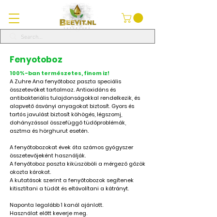
Fenyotoboz
100%-ban természetes, finom íz!
A Zuhre Ana fenyőtoboz paszta speciális
összetevőket tartalmaz. Antioxidáns és
antibakteriális tulajdonságokkal rendelkezik, és
alapvető ásványi anyagokat biztosít. Gyors és
tartós javulást biztosít köhögés, légszomj,
dohányzással összefüggő tüdőproblémák,
asztma és hörghurut esetén.
A fenyőtobozokat évek óta számos gyógyszer
összetevőjeként használják.
A fenyőtoboz paszta kiküszöböli a mérgező gőzök
okozta károkat.
A kutatások szerint a fenyőtobozok segítenek
kitisztítani a tüdőt és eltávolítani a kátrányt.
Naponta legalább 1 kanál ajánlott.
Használat előtt keverje meg.