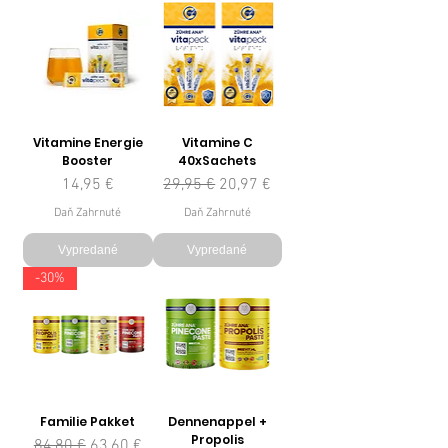
Vitamine Energie
Vitamine C
Booster
40xSachets
Cena
Normálna cena
Zľavnená cena
14,95 €
29,95 €
20,97 €
Daň Zahrnuté
Daň Zahrnuté
Vypredané
Vypredané
-30%
Familie Pakket
Dennenappel +
Propolis
Normálna cena
Zľavnená cena
84,80 €
63,60 €