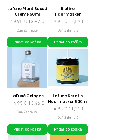
Lafune Plant Based
Biotine
Creme 50ml
Haarmasker
Normálna cena
Zľavnená cena
Normálna cena
Zľavnená cena
19,95 €
13,97 €
17,95 €
12,57 €
Daň Zahrnuté
Daň Zahrnuté
Pridať do košíka
Pridať do košíka
LaFuné Cologne
Lafune Keratin
Haarmasker 500ml
Normálna cena
Zľavnená cena
14,95 €
13,46 €
Normálna cena
Zľavnená cena
14,95 €
11,21 €
Daň Zahrnuté
Daň Zahrnuté
Pridať do košíka
Pridať do košíka