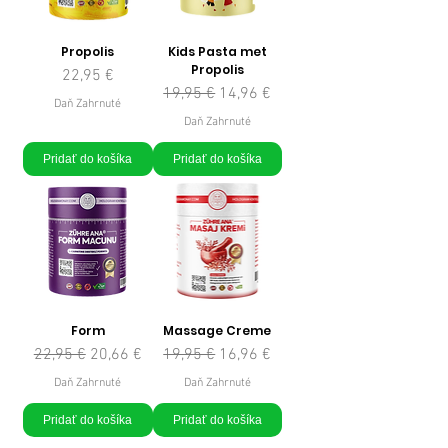
Propolis
Kids Pasta met
Propolis
Cena
22,95 €
Normálna cena
Zľavnená cena
19,95 €
14,96 €
Daň Zahrnuté
Daň Zahrnuté
Pridať do košíka
Pridať do košíka
Form
Massage Creme
Normálna cena
Zľavnená cena
Normálna cena
Zľavnená cena
22,95 €
20,66 €
19,95 €
16,96 €
Daň Zahrnuté
Daň Zahrnuté
Pridať do košíka
Pridať do košíka