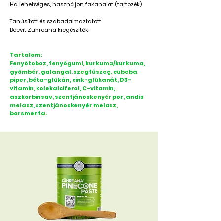
Ha lehetséges, használjon fakanalat (tartozék)
Tanúsított és szabadalmaztatott.
Beevit Zuhreana kiegészítők
Tartalom:
Fenyőtoboz, fenyőgumi, kurkuma/kurkuma,
gyömbér, galangal, szegfűszeg, cubeba
piper, béta-glükán, cink-glükanát, D3-
vitamin, kolekalciferol, C-vitamin,
aszkorbinsav, szentjánoskenyér por, andis
melasz, szentjánoskenyér melasz,
borsmenta.