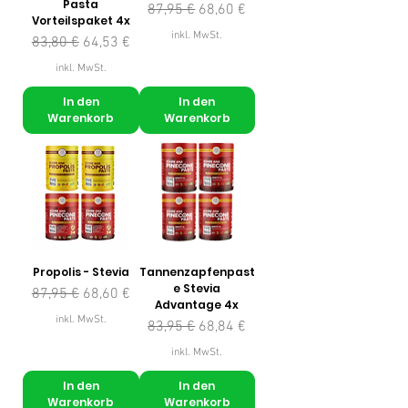
Pasta
Standardpreis
Sale-Preis
87,95 €
68,60 €
Vorteilspaket 4x
inkl. MwSt.
Standardpreis
Sale-Preis
83,80 €
64,53 €
inkl. MwSt.
In den
In den
Warenkorb
Warenkorb
Propolis - Stevia
Tannenzapfenpast
e Stevia
Standardpreis
Sale-Preis
87,95 €
68,60 €
Advantage 4x
inkl. MwSt.
Standardpreis
Sale-Preis
83,95 €
68,84 €
inkl. MwSt.
In den
In den
Warenkorb
Warenkorb