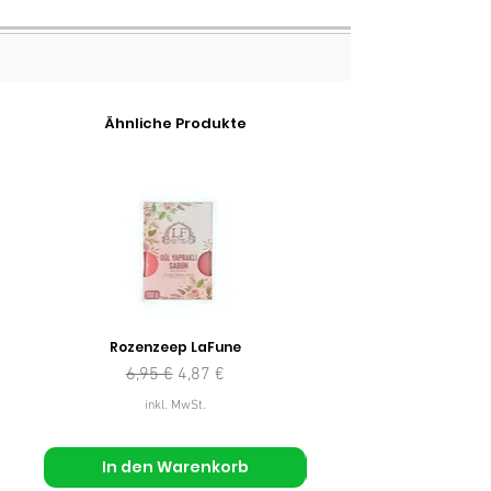
Ähnliche Produkte
Rozenzeep LaFune
Standardpreis
Sale-Preis
6,95 €
4,87 €
inkl. MwSt.
In den Warenkorb