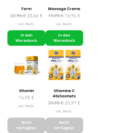
Form
Massage Creme
Standardpreis
Sale-Preis
Standardpreis
Sale-Preis
22,95 €
20,66 €
19,95 €
16,96 €
inkl. MwSt.
inkl. MwSt.
In den
In den
Warenkorb
Warenkorb
Vitamin
Vitamine C
40xSachets
Preis
14,95 €
Standardpreis
Sale-Preis
29,95 €
20,97 €
inkl. MwSt.
inkl. MwSt.
Nicht
Nicht
verfügbar
verfügbar