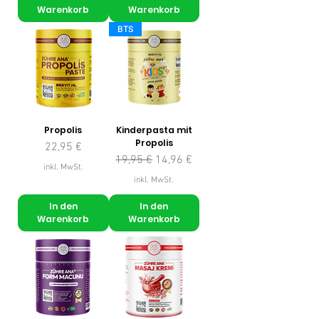
Warenkorb
Warenkorb
BTS
Propolis
Kinderpasta mit
Propolis
Preis
22,95 €
Standardpreis
Sale-Preis
19,95 €
14,96 €
inkl. MwSt.
inkl. MwSt.
In den
In den
Warenkorb
Warenkorb