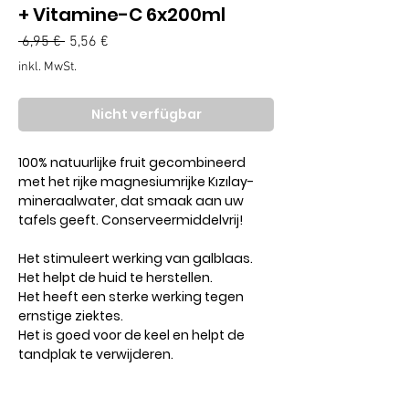
+ Vitamine-C 6x200ml
Standardpreis
Sale-
 6,95 € 
5,56 €
Preis
inkl. MwSt.
Nicht verfügbar
100% natuurlijke fruit gecombineerd
met het rijke magnesiumrijke Kızılay-
mineraalwater, dat smaak aan uw
tafels geeft. Conserveermiddelvrij!
Het stimuleert werking van galblaas.
Het helpt de huid te herstellen.
Het heeft een sterke werking tegen
ernstige ziektes.
Het is goed voor de keel en helpt de
tandplak te verwijderen.