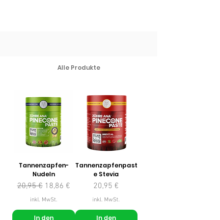
Alle Produkte
Tannenzapfen-
Tannenzapfenpast
Nudeln
e Stevia
Standardpreis
Sale-Preis
Preis
20,95 €
18,86 €
20,95 €
inkl. MwSt.
inkl. MwSt.
In den
In den