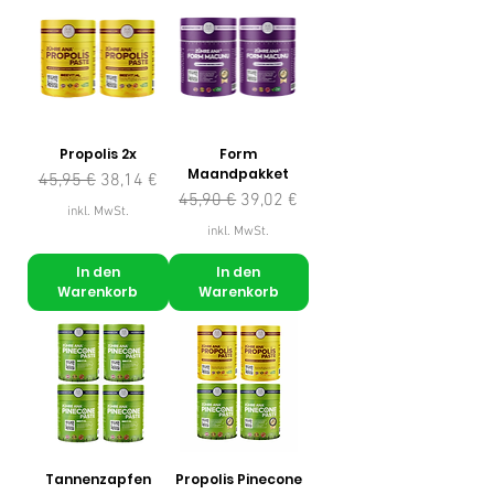
Propolis 2x
Form
Maandpakket
Standardpreis
Sale-Preis
45,95 €
38,14 €
Standardpreis
Sale-Preis
45,90 €
39,02 €
inkl. MwSt.
inkl. MwSt.
In den
In den
Warenkorb
Warenkorb
Tannenzapfen
Propolis Pinecone