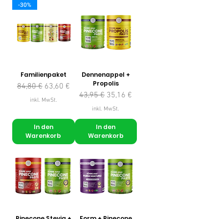
-30%
Familienpaket
Dennenappel +
Propolis
Standardpreis
Sale-Preis
84,80 €
63,60 €
Standardpreis
Sale-Preis
43,95 €
35,16 €
inkl. MwSt.
inkl. MwSt.
In den
In den
Warenkorb
Warenkorb
Pinecone Stevia +
Form + Pinecone