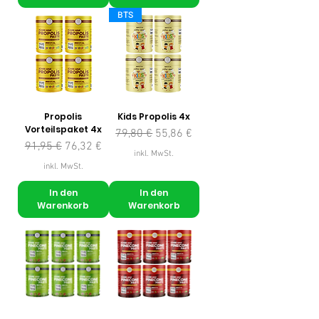
BTS
Propolis
Kids Propolis 4x
Vorteilspaket 4x
Standardpreis
Sale-Preis
79,80 €
55,86 €
Standardpreis
Sale-Preis
91,95 €
76,32 €
inkl. MwSt.
inkl. MwSt.
In den
In den
Warenkorb
Warenkorb