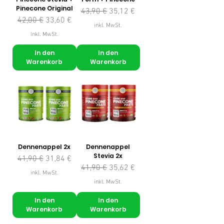
Pinecone Original
Standardpreis
Sale-Preis
43,90 €
35,12 €
Standardpreis
Sale-Preis
42,00 €
33,60 €
inkl. MwSt.
inkl. MwSt.
In den
In den
Warenkorb
Warenkorb
Dennenappel 2x
Dennenappel
Stevia 2x
Standardpreis
Sale-Preis
41,90 €
31,84 €
Standardpreis
Sale-Preis
41,90 €
35,62 €
inkl. MwSt.
inkl. MwSt.
In den
In den
Warenkorb
Warenkorb