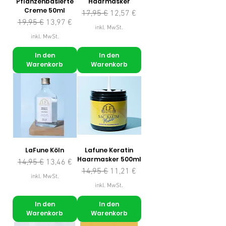
Pflanzenbasierte
Haarmasker
Creme 50ml
Standardpreis
Sale-Preis
17,95 €
12,57 €
Standardpreis
Sale-Preis
19,95 €
13,97 €
inkl. MwSt.
inkl. MwSt.
In den
In den
Warenkorb
Warenkorb
LaFune Köln
Lafune Keratin
Haarmasker 500ml
Standardpreis
Sale-Preis
14,95 €
13,46 €
Standardpreis
Sale-Preis
14,95 €
11,21 €
inkl. MwSt.
inkl. MwSt.
In den
In den
Warenkorb
Warenkorb