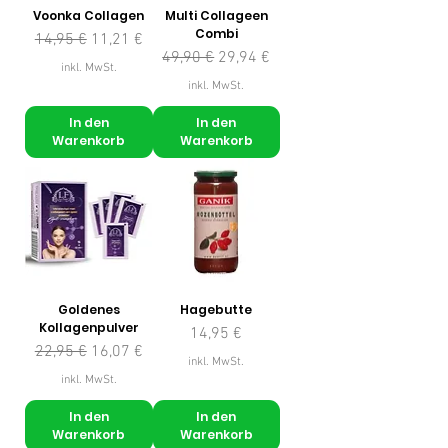
Voonka Collagen
Multi Collageen
Combi
Standardpreis
Sale-Preis
14,95 €
11,21 €
Standardpreis
Sale-Preis
49,90 €
29,94 €
inkl. MwSt.
inkl. MwSt.
In den
In den
Warenkorb
Warenkorb
Goldenes
Hagebutte
Kollagenpulver
Preis
14,95 €
Standardpreis
Sale-Preis
22,95 €
16,07 €
inkl. MwSt.
inkl. MwSt.
In den
In den
Warenkorb
Warenkorb