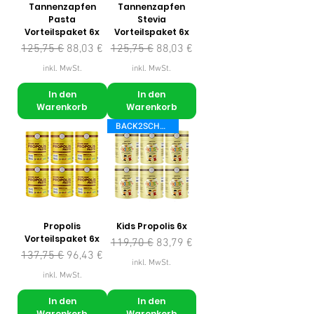
Tannenzapfen
Tannenzapfen
Pasta
Stevia
Vorteilspaket 6x
Vorteilspaket 6x
Standardpreis
Sale-Preis
Standardpreis
Sale-Preis
125,75 €
88,03 €
125,75 €
88,03 €
inkl. MwSt.
inkl. MwSt.
In den
In den
Warenkorb
Warenkorb
BACK2SCHOOL
Propolis
Kids Propolis 6x
Vorteilspaket 6x
Standardpreis
Sale-Preis
119,70 €
83,79 €
Standardpreis
Sale-Preis
137,75 €
96,43 €
inkl. MwSt.
inkl. MwSt.
In den
In den
Warenkorb
Warenkorb