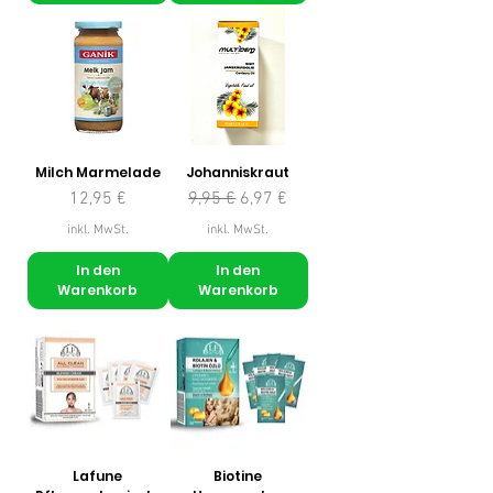
Milch Marmelade
Johanniskraut
Preis
Standardpreis
Sale-Preis
12,95 €
9,95 €
6,97 €
inkl. MwSt.
inkl. MwSt.
In den
In den
Warenkorb
Warenkorb
Lafune
Biotine