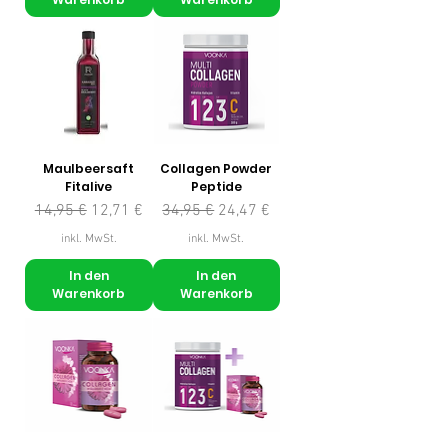
Maulbeersaft
Collagen Powder
Fitalive
Peptide
Standardpreis
Sale-Preis
Standardpreis
Sale-Preis
14,95 €
12,71 €
34,95 €
24,47 €
inkl. MwSt.
inkl. MwSt.
In den
In den
Warenkorb
Warenkorb