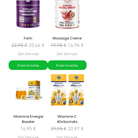
Form
Massage Creme
Normálna cena
Zľavnená cena
Normálna cena
Zľavnená cena
22,95 €
20,66 €
19,95 €
16,96 €
Daň Zahrnuté
Daň Zahrnuté
Pridať do košíka
Pridať do košíka
Vitamine Energie
Vitamine C
Booster
40xSachets
Cena
Normálna cena
Zľavnená cena
14,95 €
29,95 €
20,97 €
Daň Zahrnuté
Daň Zahrnuté