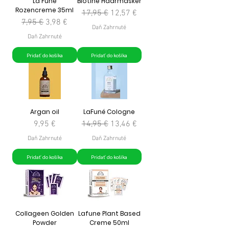
La Fune
Biotine Haarmasker
Rozencreme 35ml
Normálna cena
Zľavnená cena
17,95 €
12,57 €
Normálna cena
Zľavnená cena
7,95 €
3,98 €
Daň Zahrnuté
Daň Zahrnuté
Pridať do košíka
Pridať do košíka
Argan oil
LaFuné Cologne
Cena
Normálna cena
Zľavnená cena
9,95 €
14,95 €
13,46 €
Daň Zahrnuté
Daň Zahrnuté
Pridať do košíka
Pridať do košíka
Collageen Golden
Lafune Plant Based
Powder
Creme 50ml