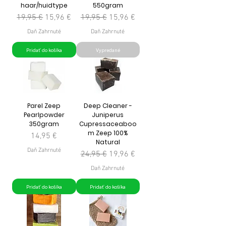
haar/huidtype
550gram
Normálna cena
Zľavnená cena
Normálna cena
Zľavnená cena
19,95 €
15,96 €
19,95 €
15,96 €
Daň Zahrnuté
Daň Zahrnuté
Pridať do košíka
Vypredané
Parel Zeep
Deep Cleaner -
Pearlpowder
Juniperus
350gram
Cupressaceaboo
m Zeep 100%
Cena
14,95 €
Natural
Daň Zahrnuté
Normálna cena
Zľavnená cena
24,95 €
19,96 €
Daň Zahrnuté
Pridať do košíka
Pridať do košíka