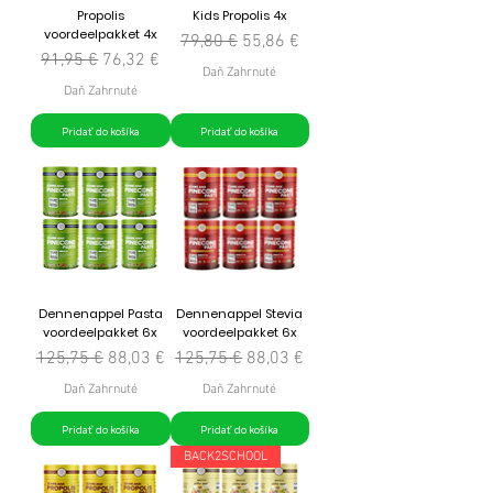
Propolis
Kids Propolis 4x
voordeelpakket 4x
Normálna cena
Zľavnená cena
79,80 €
55,86 €
Normálna cena
Zľavnená cena
91,95 €
76,32 €
Daň Zahrnuté
Daň Zahrnuté
Pridať do košíka
Pridať do košíka
Dennenappel Pasta
Dennenappel Stevia
voordeelpakket 6x
voordeelpakket 6x
Normálna cena
Zľavnená cena
Normálna cena
Zľavnená cena
125,75 €
88,03 €
125,75 €
88,03 €
Daň Zahrnuté
Daň Zahrnuté
Pridať do košíka
Pridať do košíka
BACK2SCHOOL