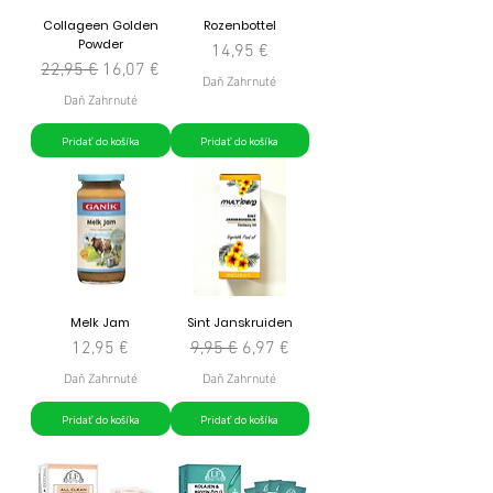
Collageen Golden
Rozenbottel
Powder
Cena
14,95 €
Normálna cena
Zľavnená cena
22,95 €
16,07 €
Daň Zahrnuté
Daň Zahrnuté
Pridať do košíka
Pridať do košíka
Melk Jam
Sint Janskruiden
Cena
Normálna cena
Zľavnená cena
12,95 €
9,95 €
6,97 €
Daň Zahrnuté
Daň Zahrnuté
Pridať do košíka
Pridať do košíka