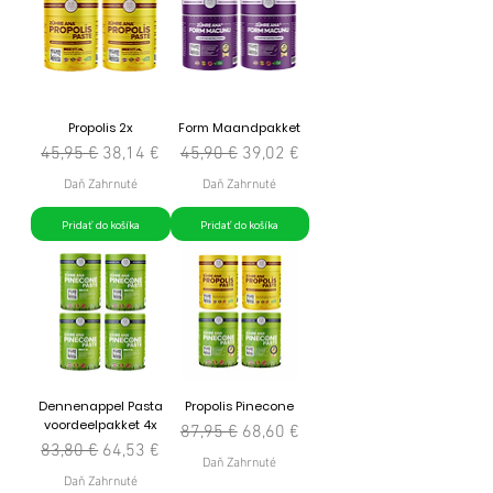
Propolis 2x
Form Maandpakket
Normálna cena
Zľavnená cena
Normálna cena
Zľavnená cena
45,95 €
38,14 €
45,90 €
39,02 €
Daň Zahrnuté
Daň Zahrnuté
Pridať do košíka
Pridať do košíka
Dennenappel Pasta
Propolis Pinecone
voordeelpakket 4x
Normálna cena
Zľavnená cena
87,95 €
68,60 €
Normálna cena
Zľavnená cena
83,80 €
64,53 €
Daň Zahrnuté
Daň Zahrnuté