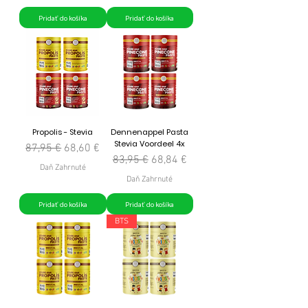
Pridať do košíka
Pridať do košíka
Propolis - Stevia
Dennenappel Pasta
Stevia Voordeel 4x
Normálna cena
Zľavnená cena
87,95 €
68,60 €
Normálna cena
Zľavnená cena
83,95 €
68,84 €
Daň Zahrnuté
Daň Zahrnuté
Pridať do košíka
Pridať do košíka
BTS