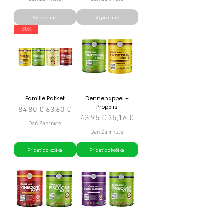
Vypredané
Vypredané
-30%
Familie Pakket
Dennenappel +
Propolis
Normálna cena
Zľavnená cena
84,80 €
63,60 €
Normálna cena
Zľavnená cena
43,95 €
35,16 €
Daň Zahrnuté
Daň Zahrnuté
Pridať do košíka
Pridať do košíka