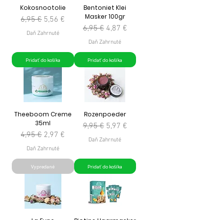
Kokosnootolie
Bentoniet Klei
Masker 100gr
Normálna cena
Zľavnená cena
6,95 €
5,56 €
Normálna cena
Zľavnená cena
6,95 €
4,87 €
Daň Zahrnuté
Daň Zahrnuté
Pridať do košíka
Pridať do košíka
Theeboom Creme
Rozenpoeder
35ml
Normálna cena
Zľavnená cena
9,95 €
5,97 €
Normálna cena
Zľavnená cena
4,95 €
2,97 €
Daň Zahrnuté
Daň Zahrnuté
Vypredané
Pridať do košíka