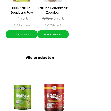
100% Natural
Lafuné Geitenmelk
Zeepbars Raw
Zeepbar
Cena
Normálna cena
Zľavnená cena
14,95 €
9,95 €
5,97 €
Daň Zahrnuté
Daň Zahrnuté
Pridať do košíka
Pridať do košíka
Alle producten