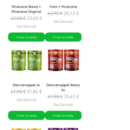
Pinecone Stevia +
Form + Pinecone
Pinecone Original
Normálna cena
Zľavnená cena
43,90 €
35,12 €
Normálna cena
Zľavnená cena
42,00 €
33,60 €
Daň Zahrnuté
Daň Zahrnuté
Pridať do košíka
Pridať do košíka
Dennenappel 2x
Dennenappel Stevia
2x
Normálna cena
Zľavnená cena
41,90 €
31,84 €
Normálna cena
Zľavnená cena
41,90 €
35,62 €
Daň Zahrnuté
Daň Zahrnuté
Pridať do košíka
Pridať do košíka