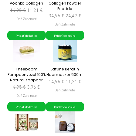
Voonka Collagen
Collagen Powder
Peptide
Normálna cena
Zľavnená cena
14,95 €
11,21 €
Normálna cena
Zľavnená cena
34,95 €
24,47 €
Daň Zahrnuté
Daň Zahrnuté
Pridať do košíka
Pridať do košíka
Theeboom
Lafune Keratin
Pompoenvezel 100%
Haarmasker 500ml
Natural soapbar
Normálna cena
Zľavnená cena
14,95 €
11,21 €
Normálna cena
Zľavnená cena
4,95 €
3,96 €
Daň Zahrnuté
Daň Zahrnuté
Pridať do košíka
Pridať do košíka