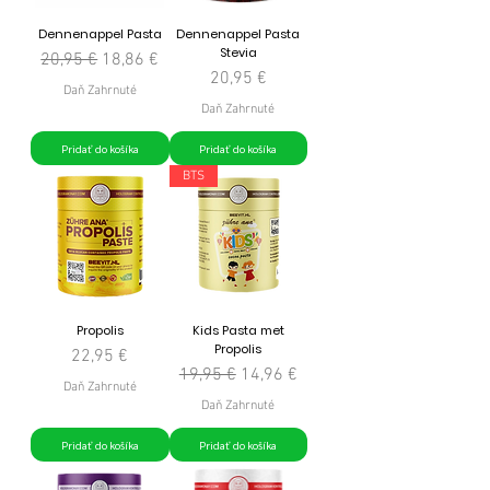
Dennenappel Pasta
Dennenappel Pasta
Stevia
Normálna cena
Zľavnená cena
20,95 €
18,86 €
Cena
20,95 €
Daň Zahrnuté
Daň Zahrnuté
Pridať do košíka
Pridať do košíka
BTS
Propolis
Kids Pasta met
Propolis
Cena
22,95 €
Normálna cena
Zľavnená cena
19,95 €
14,96 €
Daň Zahrnuté
Daň Zahrnuté
Pridať do košíka
Pridať do košíka