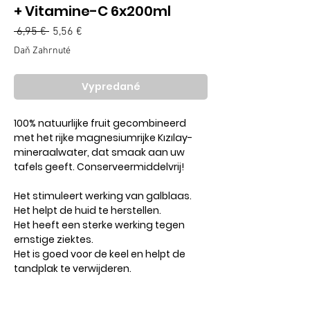
+ Vitamine-C 6x200ml
Normálna
 6,95 € 
5,56 €
Zľavnená
cena
cena
Daň Zahrnuté
Vypredané
100% natuurlijke fruit gecombineerd
met het rijke magnesiumrijke Kızılay-
mineraalwater, dat smaak aan uw
tafels geeft. Conserveermiddelvrij!
Het stimuleert werking van galblaas.
Het helpt de huid te herstellen.
Het heeft een sterke werking tegen
ernstige ziektes.
Het is goed voor de keel en helpt de
tandplak te verwijderen.