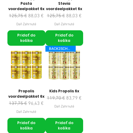
Pasta
Stevia
voordeelpakket 6x
voordeelpakket 6x
Normálna cena
Zľavnená cena
Normálna cena
Zľavnená cena
125,75 €
88,03 €
125,75 €
88,03 €
Daň Zahrnuté
Daň Zahrnuté
Pridať do
Pridať do
košíka
košíka
BACK2SCHOOL
Propolis
Kids Propolis 6x
voordeelpakket 6x
Normálna cena
Zľavnená cena
119,70 €
83,79 €
Normálna cena
Zľavnená cena
137,75 €
96,43 €
Daň Zahrnuté
Daň Zahrnuté
Pridať do
Pridať do
košíka
košíka