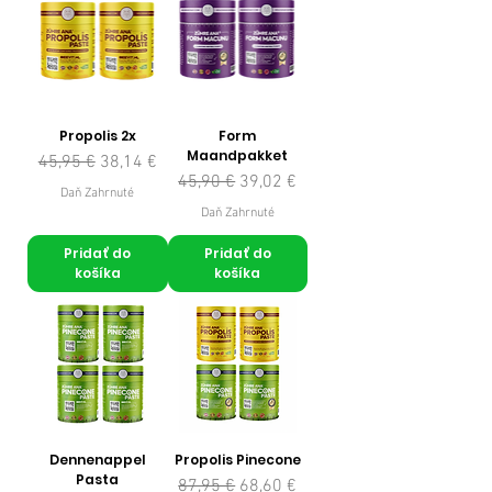
Propolis 2x
Form
Maandpakket
Normálna cena
Zľavnená cena
45,95 €
38,14 €
Normálna cena
Zľavnená cena
45,90 €
39,02 €
Daň Zahrnuté
Daň Zahrnuté
Pridať do
Pridať do
košíka
košíka
Dennenappel
Propolis Pinecone
Pasta
Normálna cena
Zľavnená cena
87,95 €
68,60 €