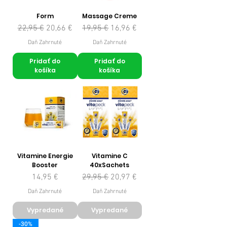
Form
Massage Creme
Normálna cena
Zľavnená cena
Normálna cena
Zľavnená cena
22,95 €
20,66 €
19,95 €
16,96 €
Daň Zahrnuté
Daň Zahrnuté
Pridať do
Pridať do
košíka
košíka
Vitamine Energie
Vitamine C
Booster
40xSachets
Cena
Normálna cena
Zľavnená cena
14,95 €
29,95 €
20,97 €
Daň Zahrnuté
Daň Zahrnuté
Vypredané
Vypredané
-30%