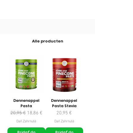
Alle producten
Dennenappel
Dennenappel
Pasta
Pasta Stevia
Normálna cena
Zľavnená cena
Cena
20,95 €
18,86 €
20,95 €
Daň Zahrnuté
Daň Zahrnuté
Pridať do
Pridať do