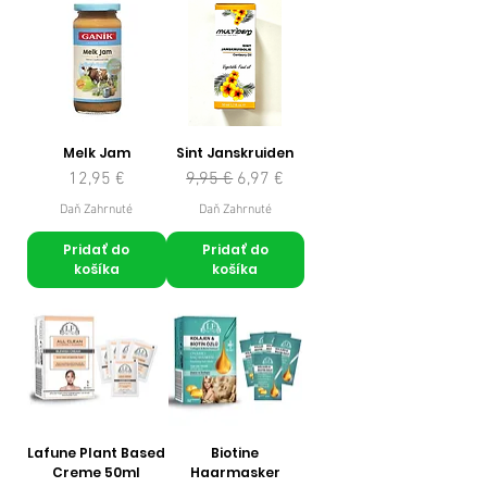
Melk Jam
Sint Janskruiden
Cena
Normálna cena
Zľavnená cena
12,95 €
9,95 €
6,97 €
Daň Zahrnuté
Daň Zahrnuté
Pridať do
Pridať do
košíka
košíka
Lafune Plant Based
Biotine
Creme 50ml
Haarmasker