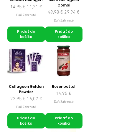
Combi
Normálna cena
Zľavnená cena
14,95 €
11,21 €
Normálna cena
Zľavnená cena
49,90 €
29,94 €
Daň Zahrnuté
Daň Zahrnuté
Pridať do
Pridať do
košíka
košíka
Collageen Golden
Rozenbottel
Powder
Cena
14,95 €
Normálna cena
Zľavnená cena
22,95 €
16,07 €
Daň Zahrnuté
Daň Zahrnuté
Pridať do
Pridať do
košíka
košíka