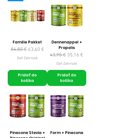
Familie Pakket
Dennenappel +
Propolis
Normálna cena
Zľavnená cena
84,80 €
63,60 €
Normálna cena
Zľavnená cena
43,95 €
35,16 €
Daň Zahrnuté
Daň Zahrnuté
Pridať do
Pridať do
košíka
košíka
Pinecone Stevia +
Form + Pinecone