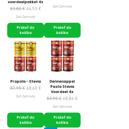
voordeelpakket 4x
Daň Zahrnuté
Normálna cena
Zľavnená cena
83,80 €
64,53 €
Daň Zahrnuté
Pridať do
Pridať do
košíka
košíka
Propolis - Stevia
Dennenappel
Pasta Stevia
Normálna cena
Zľavnená cena
87,95 €
68,60 €
Voordeel 4x
Daň Zahrnuté
Normálna cena
Zľavnená cena
83,95 €
68,84 €
Daň Zahrnuté
Pridať do
Pridať do
košíka
košíka