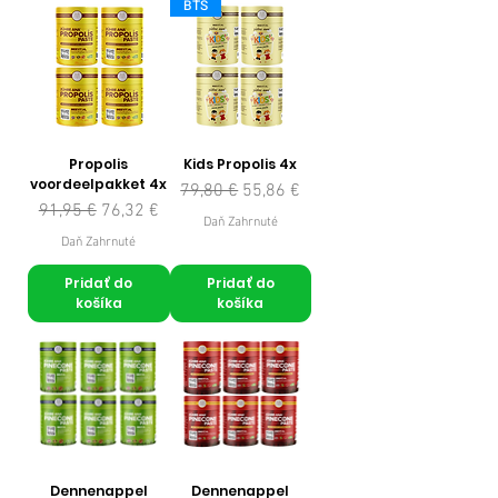
BTS
Propolis
Kids Propolis 4x
voordeelpakket 4x
Normálna cena
Zľavnená cena
79,80 €
55,86 €
Normálna cena
Zľavnená cena
91,95 €
76,32 €
Daň Zahrnuté
Daň Zahrnuté
Pridať do
Pridať do
košíka
košíka
Dennenappel
Dennenappel