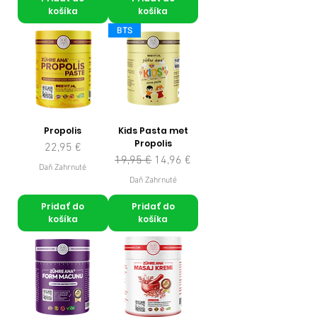
košíka
košíka
BTS
Propolis
Kids Pasta met
Propolis
Cena
22,95 €
Normálna cena
Zľavnená cena
19,95 €
14,96 €
Daň Zahrnuté
Daň Zahrnuté
Pridať do
Pridať do
košíka
košíka