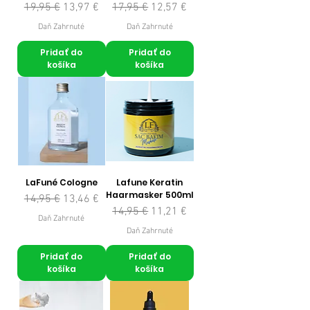
Normálna cena
Zľavnená cena
Normálna cena
Zľavnená cena
19,95 €
13,97 €
17,95 €
12,57 €
Daň Zahrnuté
Daň Zahrnuté
Pridať do
Pridať do
košíka
košíka
LaFuné Cologne
Lafune Keratin
Haarmasker 500ml
Normálna cena
Zľavnená cena
14,95 €
13,46 €
Normálna cena
Zľavnená cena
14,95 €
11,21 €
Daň Zahrnuté
Daň Zahrnuté
Pridať do
Pridať do
košíka
košíka