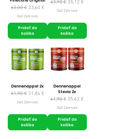
Pinecone Original
Normálna cena
Zľavnená cena
43,90 €
35,12 €
Normálna cena
Zľavnená cena
42,00 €
33,60 €
Daň Zahrnuté
Daň Zahrnuté
Pridať do
Pridať do
košíka
košíka
Dennenappel 2x
Dennenappel
Stevia 2x
Normálna cena
Zľavnená cena
41,90 €
31,84 €
Normálna cena
Zľavnená cena
41,90 €
35,62 €
Daň Zahrnuté
Daň Zahrnuté
Pridať do
Pridať do
košíka
košíka