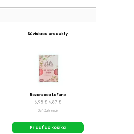
Súvisiace produkty
Rozenzeep LaFune
Normálna cena
Zľavnená cena
6,95 €
4,87 €
Daň Zahrnuté
Pridať do košíka