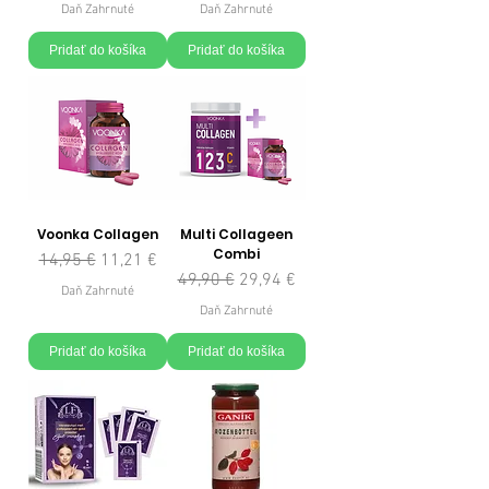
Daň Zahrnuté
Daň Zahrnuté
Pridať do košíka
Pridať do košíka
Voonka Collagen
Multi Collageen
Combi
Normálna cena
Zľavnená cena
14,95 €
11,21 €
Normálna cena
Zľavnená cena
49,90 €
29,94 €
Daň Zahrnuté
Daň Zahrnuté
Pridať do košíka
Pridať do košíka