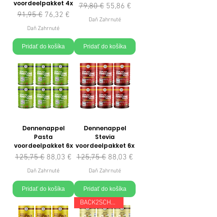
voordeelpakket 4x
Normálna cena
Zľavnená cena
79,80 €
55,86 €
Normálna cena
Zľavnená cena
91,95 €
76,32 €
Daň Zahrnuté
Daň Zahrnuté
Pridať do košíka
Pridať do košíka
Dennenappel
Dennenappel
Pasta
Stevia
voordeelpakket 6x
voordeelpakket 6x
Normálna cena
Zľavnená cena
Normálna cena
Zľavnená cena
125,75 €
88,03 €
125,75 €
88,03 €
Daň Zahrnuté
Daň Zahrnuté
Pridať do košíka
Pridať do košíka
BACK2SCHOOL