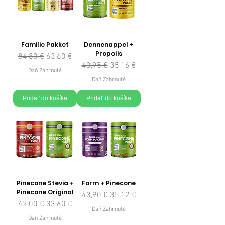
Familie Pakket
Dennenappel +
Propolis
Normálna cena
Zľavnená cena
84,80 €
63,60 €
Normálna cena
Zľavnená cena
43,95 €
35,16 €
Daň Zahrnuté
Daň Zahrnuté
Pridať do košíka
Pridať do košíka
Pinecone Stevia +
Form + Pinecone
Pinecone Original
Normálna cena
Zľavnená cena
43,90 €
35,12 €
Normálna cena
Zľavnená cena
42,00 €
33,60 €
Daň Zahrnuté
Daň Zahrnuté