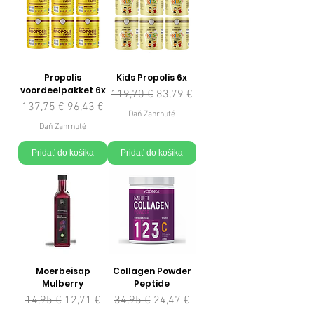
Propolis
Kids Propolis 6x
voordeelpakket 6x
Normálna cena
Zľavnená cena
119,70 €
83,79 €
Normálna cena
Zľavnená cena
137,75 €
96,43 €
Daň Zahrnuté
Daň Zahrnuté
Pridať do košíka
Pridať do košíka
Moerbeisap
Collagen Powder
Mulberry
Peptide
Normálna cena
Zľavnená cena
Normálna cena
Zľavnená cena
14,95 €
12,71 €
34,95 €
24,47 €