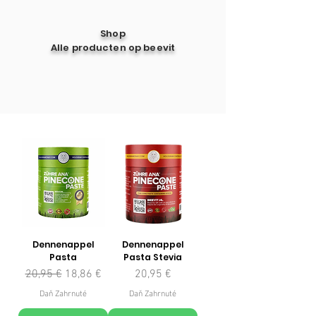
Shop
Alle producten op beevit
Dennenappel
Dennenappel
Pasta
Pasta Stevia
Normálna cena
Zľavnená cena
Cena
20,95 €
18,86 €
20,95 €
Daň Zahrnuté
Daň Zahrnuté