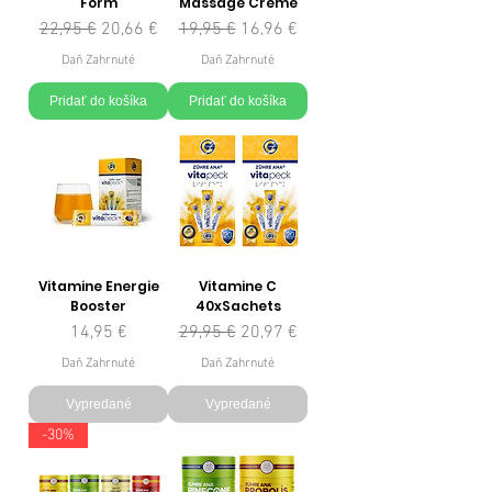
Form
Massage Creme
Normálna cena
Zľavnená cena
Normálna cena
Zľavnená cena
22,95 €
20,66 €
19,95 €
16,96 €
Daň Zahrnuté
Daň Zahrnuté
Pridať do košíka
Pridať do košíka
Vitamine Energie
Vitamine C
Booster
40xSachets
Cena
Normálna cena
Zľavnená cena
14,95 €
29,95 €
20,97 €
Daň Zahrnuté
Daň Zahrnuté
Vypredané
Vypredané
-30%