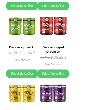
Pridať do košíka
Pridať do košíka
Dennenappel 2x
Dennenappel
Stevia 2x
Normálna cena
Zľavnená cena
41,90 €
31,84 €
Normálna cena
Zľavnená cena
41,90 €
35,62 €
Daň Zahrnuté
Daň Zahrnuté
Pridať do košíka
Pridať do košíka