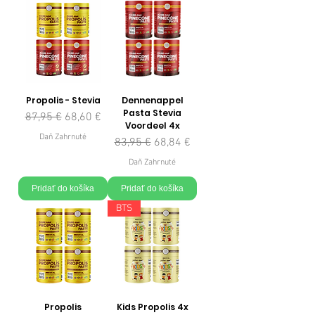
Propolis - Stevia
Dennenappel
Pasta Stevia
Normálna cena
Zľavnená cena
87,95 €
68,60 €
Voordeel 4x
Daň Zahrnuté
Normálna cena
Zľavnená cena
83,95 €
68,84 €
Daň Zahrnuté
Pridať do košíka
Pridať do košíka
BTS
Propolis
Kids Propolis 4x