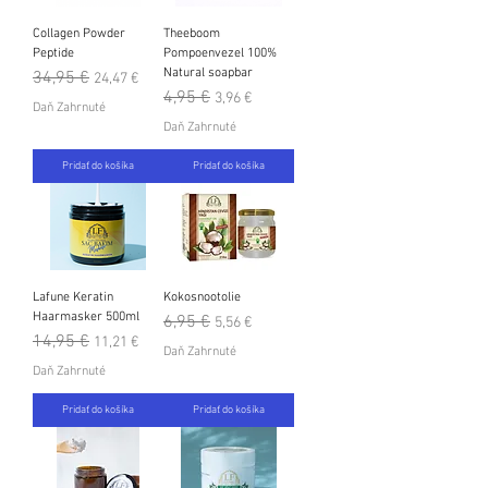
Collagen Powder
Theeboom
Peptide
Pompoenvezel 100%
Natural soapbar
Normálna cena
34,95 €
Zľavnená cena
24,47 €
Normálna cena
4,95 €
Zľavnená cena
3,96 €
Daň Zahrnuté
Daň Zahrnuté
Pridať do košíka
Pridať do košíka
Lafune Keratin
Kokosnootolie
Haarmasker 500ml
Normálna cena
6,95 €
Zľavnená cena
5,56 €
Normálna cena
14,95 €
Zľavnená cena
11,21 €
Daň Zahrnuté
Daň Zahrnuté
Pridať do košíka
Pridať do košíka