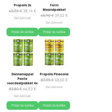
Propolis 2x
Form
Maandpakket
Normálna cena
Zľavnená cena
45,95 €
38,14 €
Normálna cena
Zľavnená cena
45,90 €
39,02 €
Daň Zahrnuté
Daň Zahrnuté
Pridať do košíka
Pridať do košíka
Dennenappel
Propolis Pinecone
Pasta
Normálna cena
Zľavnená cena
87,95 €
68,60 €
voordeelpakket 4x
Daň Zahrnuté
Normálna cena
Zľavnená cena
83,80 €
64,53 €
Daň Zahrnuté
Pridať do košíka
Pridať do košíka