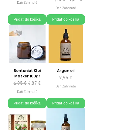
Daň Zahrnuté
Daň Zahrnuté
Pridať do košíka
Pridať do košíka
Bentoniet Klei
Argan oil
Masker 100gr
Cena
9,95 €
Normálna cena
Zľavnená cena
6,95 €
4,87 €
Daň Zahrnuté
Daň Zahrnuté
Pridať do košíka
Pridať do košíka