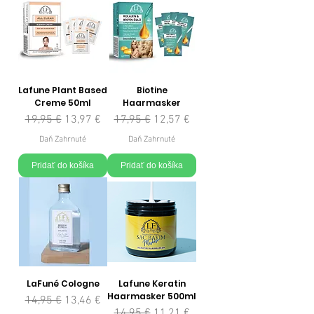
Lafune Plant Based
Biotine
Creme 50ml
Haarmasker
Normálna cena
Zľavnená cena
Normálna cena
Zľavnená cena
19,95 €
13,97 €
17,95 €
12,57 €
Daň Zahrnuté
Daň Zahrnuté
Pridať do košíka
Pridať do košíka
LaFuné Cologne
Lafune Keratin
Haarmasker 500ml
Normálna cena
Zľavnená cena
14,95 €
13,46 €
Normálna cena
Zľavnená cena
14,95 €
11,21 €