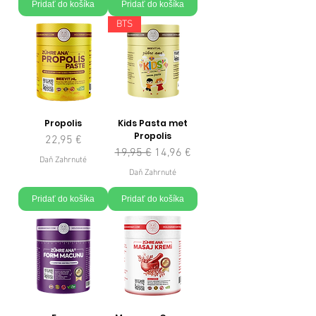
Pridať do košíka
Pridať do košíka
BTS
Propolis
Kids Pasta met
Propolis
Cena
22,95 €
Normálna cena
Zľavnená cena
19,95 €
14,96 €
Daň Zahrnuté
Daň Zahrnuté
Pridať do košíka
Pridať do košíka