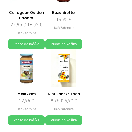
Collageen Golden
Rozenbottel
Powder
Cena
14,95 €
Normálna cena
Zľavnená cena
22,95 €
16,07 €
Daň Zahrnuté
Daň Zahrnuté
Pridať do košíka
Pridať do košíka
Melk Jam
Sint Janskruiden
Cena
Normálna cena
Zľavnená cena
12,95 €
9,95 €
6,97 €
Daň Zahrnuté
Daň Zahrnuté
Pridať do košíka
Pridať do košíka