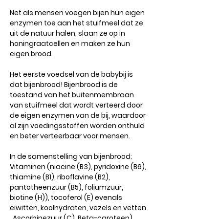
Net als mensen voegen bijen hun eigen
enzymen toe aan het stuifmeel dat ze
uit de natuur halen, slaan ze op in
honingraatcellen en maken ze hun
eigen brood.
Het eerste voedsel van de babybij is
dat bijenbrood! Bijenbrood is de
toestand van het buitenmembraan
van stuifmeel dat wordt verteerd door
de eigen enzymen van de bij, waardoor
al zijn voedingsstoffen worden onthuld
en beter verteerbaar voor mensen.
In de samenstelling van bijenbrood;
Vitaminen (niacine (B3), pyridoxine (B6),
thiamine (B1), riboflavine (B2),
pantotheenzuur (B5), foliumzuur,
biotine (H)), tocoferol (E) evenals
eiwitten, koolhydraten, vezels en vetten
, Ascorbinezuur (C), Beta-caroteen)