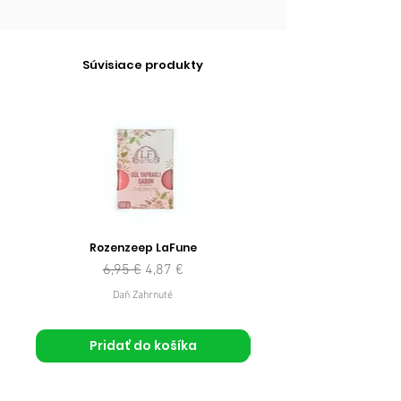
Súvisiace produkty
Rozenzeep LaFune
Normálna cena
Zľavnená cena
6,95 €
4,87 €
Daň Zahrnuté
Pridať do košíka