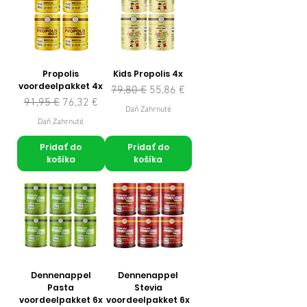
Propolis
Kids Propolis 4x
voordeelpakket 4x
Normálna cena
Zľavnená cena
79,80 €
55,86 €
Normálna cena
Zľavnená cena
91,95 €
76,32 €
Daň Zahrnuté
Daň Zahrnuté
Pridať do
Pridať do
košíka
košíka
Dennenappel
Dennenappel
Pasta
Stevia
voordeelpakket 6x
voordeelpakket 6x