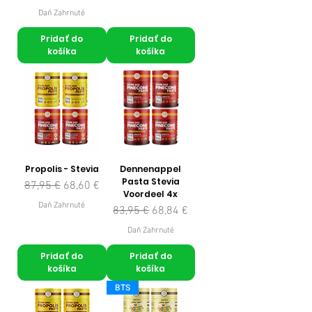
Daň Zahrnuté
Pridať do
Pridať do
košíka
košíka
Propolis - Stevia
Dennenappel
Pasta Stevia
Normálna cena
Zľavnená cena
87,95 €
68,60 €
Voordeel 4x
Daň Zahrnuté
Normálna cena
Zľavnená cena
83,95 €
68,84 €
Daň Zahrnuté
Pridať do
Pridať do
košíka
košíka
BTS