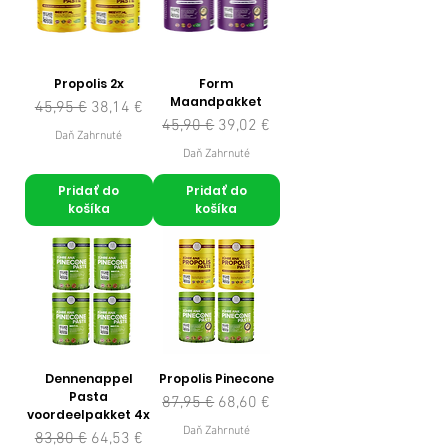
Propolis 2x
Form
Maandpakket
Normálna cena
Zľavnená cena
45,95 €
38,14 €
Normálna cena
Zľavnená cena
45,90 €
39,02 €
Daň Zahrnuté
Daň Zahrnuté
Pridať do
Pridať do
košíka
košíka
Dennenappel
Propolis Pinecone
Pasta
Normálna cena
Zľavnená cena
87,95 €
68,60 €
voordeelpakket 4x
Daň Zahrnuté
Normálna cena
Zľavnená cena
83,80 €
64,53 €