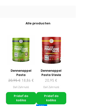
Alle producten
Dennenappel
Dennenappel
Pasta
Pasta Stevia
Normálna cena
Zľavnená cena
Cena
20,95 €
18,86 €
20,95 €
Daň Zahrnuté
Daň Zahrnuté
Pridať do
Pridať do
košíka
košíka