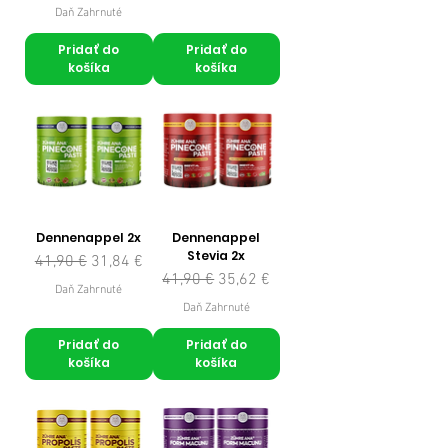
Daň Zahrnuté
Pridať do
Pridať do
košíka
košíka
Dennenappel 2x
Dennenappel
Stevia 2x
Normálna cena
Zľavnená cena
41,90 €
31,84 €
Normálna cena
Zľavnená cena
41,90 €
35,62 €
Daň Zahrnuté
Daň Zahrnuté
Pridať do
Pridať do
košíka
košíka