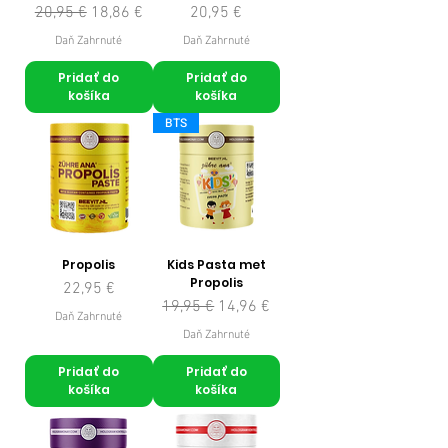
Normálna cena
Zľavnená cena
Cena
20,95 €
18,86 €
20,95 €
Daň Zahrnuté
Daň Zahrnuté
Pridať do
Pridať do
košíka
košíka
BTS
Propolis
Kids Pasta met
Propolis
Cena
22,95 €
Normálna cena
Zľavnená cena
19,95 €
14,96 €
Daň Zahrnuté
Daň Zahrnuté
Pridať do
Pridať do
košíka
košíka