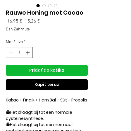
Rauwe Honing met Cacao
Normálna
 16,95 € 
15,26 €
Zľavnená
cena
cena
Daň Zahrnuté
Množstvo
*
Pridať do košíka
Kúpiť teraz
Kakao + Fındık + Ham Bal + Süt + Propolis
🐝Het draagt ​​bij tot een normale
cysteïnesynthese.
🐝Het draagt ​​bij tot een normaal
metabolisme van energieopwekking.