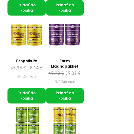
Pridať do
Pridať do
košíka
košíka
Propolis 2x
Form
Maandpakket
Normálna cena
Zľavnená cena
45,95 €
38,14 €
Normálna cena
Zľavnená cena
45,90 €
39,02 €
Daň Zahrnuté
Daň Zahrnuté
Pridať do
Pridať do
košíka
košíka