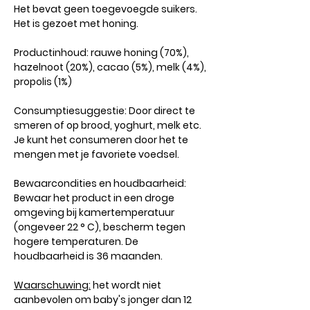
Het bevat geen toegevoegde suikers.
Het is gezoet met honing.
Productinhoud: rauwe honing (70%),
hazelnoot (20%), cacao (5%), melk (4%),
propolis (1%)
Consumptiesuggestie: Door direct te
smeren of op brood, yoghurt, melk etc.
Je kunt het consumeren door het te
mengen met je favoriete voedsel.
Bewaarcondities en houdbaarheid:
Bewaar het product in een droge
omgeving bij kamertemperatuur
(ongeveer 22 ° C), bescherm tegen
hogere temperaturen. De
houdbaarheid is 36 maanden.
Waarschuwing:
het wordt niet
aanbevolen om baby's jonger dan 12