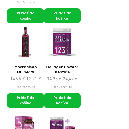
Daň Zahrnuté
Pridať do
Pridať do
košíka
košíka
Moerbeisap
Collagen Powder
Mulberry
Peptide
Normálna cena
Zľavnená cena
Normálna cena
Zľavnená cena
14,95 €
12,71 €
34,95 €
24,47 €
Daň Zahrnuté
Daň Zahrnuté
Pridať do
Pridať do
košíka
košíka