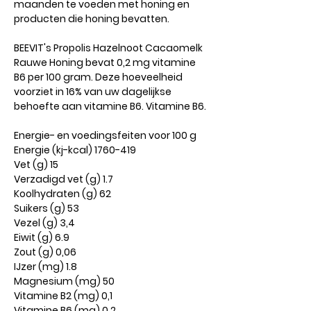
maanden te voeden met honing en
producten die honing bevatten.
BEEVIT's Propolis Hazelnoot Cacaomelk
Rauwe Honing bevat 0,2 mg vitamine
B6 per 100 gram. Deze hoeveelheid
voorziet in 16% van uw dagelijkse
behoefte aan vitamine B6. Vitamine B6.
Energie- en voedingsfeiten voor 100 g
Energie (kj-kcal) 1760-419
Vet (g) 15
Verzadigd vet (g) 1.7
Koolhydraten (g) 62
Suikers (g) 53
Vezel (g) 3,4
Eiwit (g) 6.9
Zout (g) 0,06
IJzer (mg) 1.8
Magnesium (mg) 50
Vitamine B2 (mg) 0,1
Vitamine B6 (mg) 0,2