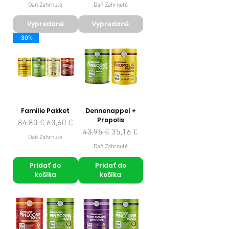
Daň Zahrnuté
Daň Zahrnuté
Vypredané
Vypredané
-30%
Familie Pakket
Dennenappel +
Propolis
Normálna cena
Zľavnená cena
84,80 €
63,60 €
Normálna cena
Zľavnená cena
43,95 €
35,16 €
Daň Zahrnuté
Daň Zahrnuté
Pridať do
Pridať do
košíka
košíka