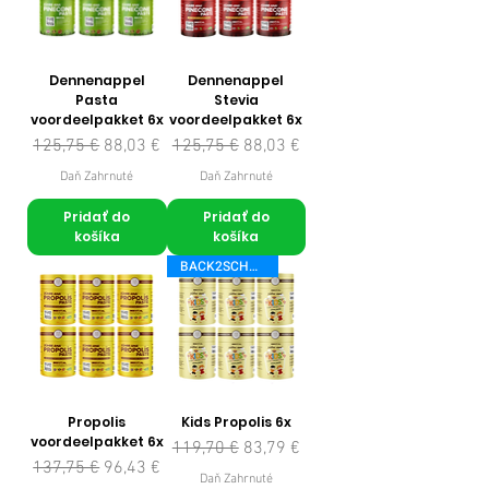
Dennenappel
Dennenappel
Pasta
Stevia
voordeelpakket 6x
voordeelpakket 6x
Normálna cena
Zľavnená cena
Normálna cena
Zľavnená cena
125,75 €
88,03 €
125,75 €
88,03 €
Daň Zahrnuté
Daň Zahrnuté
Pridať do
Pridať do
košíka
košíka
BACK2SCHOOL
Propolis
Kids Propolis 6x
voordeelpakket 6x
Normálna cena
Zľavnená cena
119,70 €
83,79 €
Normálna cena
Zľavnená cena
137,75 €
96,43 €
Daň Zahrnuté