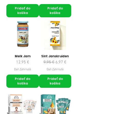
Pridať do
Pridať do
košíka
košíka
Melk Jam
Sint Janskruiden
Cena
Normálna cena
Zľavnená cena
12,95 €
9,95 €
6,97 €
Daň Zahrnuté
Daň Zahrnuté
Pridať do
Pridať do
košíka
košíka