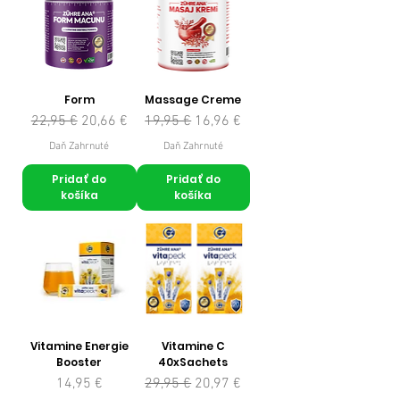
Form
Massage Creme
Normálna cena
Zľavnená cena
Normálna cena
Zľavnená cena
22,95 €
20,66 €
19,95 €
16,96 €
Daň Zahrnuté
Daň Zahrnuté
Pridať do
Pridať do
košíka
košíka
Vitamine Energie
Vitamine C
Booster
40xSachets
Cena
Normálna cena
Zľavnená cena
14,95 €
29,95 €
20,97 €