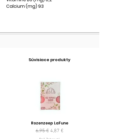
Calcium (mg) 93
Súvisiace produkty
Rozenzeep LaFune
Normálna cena
Zľavnená cena
6,95 €
4,87 €