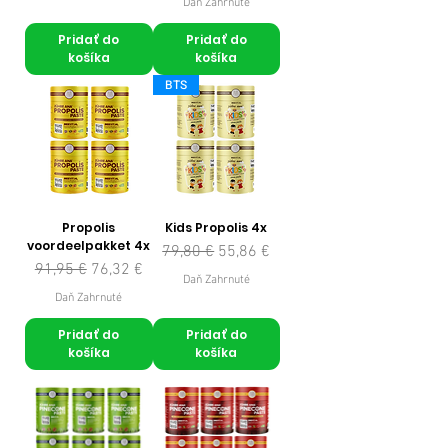
Daň Zahrnuté
Pridať do
Pridať do
košíka
košíka
BTS
Propolis
Kids Propolis 4x
voordeelpakket 4x
Normálna cena
Zľavnená cena
79,80 €
55,86 €
Normálna cena
Zľavnená cena
91,95 €
76,32 €
Daň Zahrnuté
Daň Zahrnuté
Pridať do
Pridať do
košíka
košíka