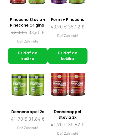
Pinecone Stevia +
Form + Pinecone
Pinecone Original
Normálna cena
Zľavnená cena
43,90 €
35,12 €
Normálna cena
Zľavnená cena
42,00 €
33,60 €
Daň Zahrnuté
Daň Zahrnuté
Pridať do
Pridať do
košíka
košíka
Dennenappel 2x
Dennenappel
Stevia 2x
Normálna cena
Zľavnená cena
41,90 €
31,84 €
Normálna cena
Zľavnená cena
41,90 €
35,62 €
Daň Zahrnuté
Daň Zahrnuté