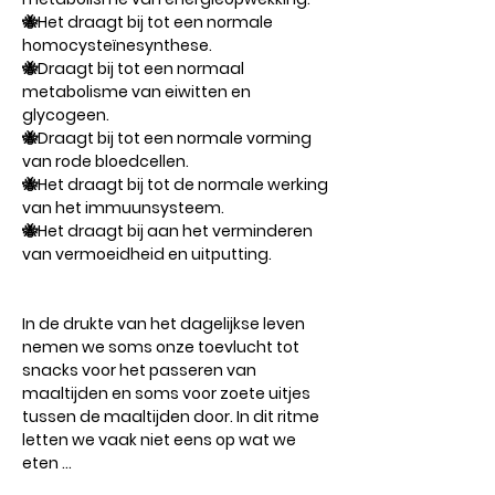
🐝Het draagt ​​bij tot een normale
homocysteïnesynthese.
🐝Draagt ​​bij tot een normaal
metabolisme van eiwitten en
glycogeen.
🐝Draagt ​​bij tot een normale vorming
van rode bloedcellen.
🐝Het draagt ​​bij tot de normale werking
van het immuunsysteem.
🐝Het draagt ​​bij aan het verminderen
van vermoeidheid en uitputting.
In de drukte van het dagelijkse leven
nemen we soms onze toevlucht tot
snacks voor het passeren van
maaltijden en soms voor zoete uitjes
tussen de maaltijden door. In dit ritme
letten we vaak niet eens op wat we
eten ...