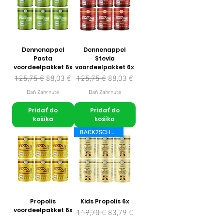
Dennenappel
Dennenappel
Pasta
Stevia
voordeelpakket 6x
voordeelpakket 6x
Normálna cena
Zľavnená cena
Normálna cena
Zľavnená cena
125,75 €
88,03 €
125,75 €
88,03 €
Daň Zahrnuté
Daň Zahrnuté
Pridať do
Pridať do
košíka
košíka
BACK2SCHOOL
Propolis
Kids Propolis 6x
voordeelpakket 6x
Normálna cena
Zľavnená cena
119,70 €
83,79 €