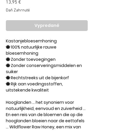
Price
13,95 €
Daň Zahrnuté
Vypredané
Kastanjebloesemhoning
🐝 100% natuurlijke rauwe
bloesemhoning
🐝 Zonder toevoegingen
🐝 Zonder conserveringsmiddelen en
suiker
🐝 Rechtstreeks uit de bijenkorf
🐝 Rijk aan voedingsstoffen,
uitstekende kwaliteit
Hooglanden … het synoniem voor
natuurlijkheid, eenvoud en zuiverheid …
En een reis van de bloemen die op die
hooglanden bloeien naar de eettafels
… Wildflower Raw Honey, een mix van