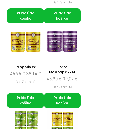
Daň Zahrnuté
Pridať do
Pridať do
košíka
košíka
Propolis 2x
Form
Maandpakket
Normálna cena
Zľavnená cena
45,95 €
38,14 €
Normálna cena
Zľavnená cena
45,90 €
39,02 €
Daň Zahrnuté
Daň Zahrnuté
Pridať do
Pridať do
košíka
košíka