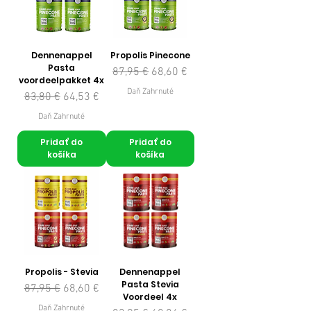
Dennenappel
Propolis Pinecone
Pasta
Normálna cena
Zľavnená cena
87,95 €
68,60 €
voordeelpakket 4x
Daň Zahrnuté
Normálna cena
Zľavnená cena
83,80 €
64,53 €
Daň Zahrnuté
Pridať do
Pridať do
košíka
košíka
Propolis - Stevia
Dennenappel
Pasta Stevia
Normálna cena
Zľavnená cena
87,95 €
68,60 €
Voordeel 4x
Daň Zahrnuté