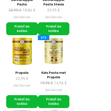
Pasta
Pasta Stevia
Normálna cena
Zľavnená cena
Cena
20,95 €
18,86 €
20,95 €
Daň Zahrnuté
Daň Zahrnuté
Pridať do
Pridať do
košíka
košíka
BTS
Propolis
Kids Pasta met
Propolis
Cena
22,95 €
Normálna cena
Zľavnená cena
19,95 €
14,96 €
Daň Zahrnuté
Daň Zahrnuté
Pridať do
Pridať do
košíka
košíka