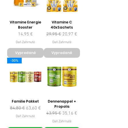
Vitamine Energie
Vitamine C
Booster
40xSachets
Cena
Normálna cena
Zľavnená cena
14,95 €
29,95 €
20,97 €
Daň Zahrnuté
Daň Zahrnuté
Vypredané
Vypredané
-30%
Familie Pakket
Dennenappel +
Propolis
Normálna cena
Zľavnená cena
84,80 €
63,60 €
Normálna cena
Zľavnená cena
43,95 €
35,16 €
Daň Zahrnuté
Daň Zahrnuté