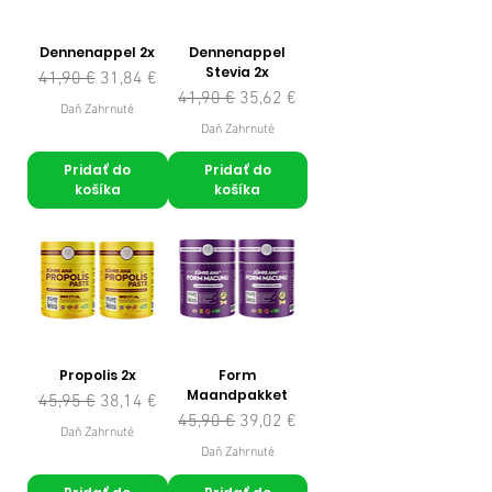
Dennenappel 2x
Dennenappel
Stevia 2x
Normálna cena
Zľavnená cena
41,90 €
31,84 €
Normálna cena
Zľavnená cena
41,90 €
35,62 €
Daň Zahrnuté
Daň Zahrnuté
Pridať do
Pridať do
košíka
košíka
Propolis 2x
Form
Maandpakket
Normálna cena
Zľavnená cena
45,95 €
38,14 €
Normálna cena
Zľavnená cena
45,90 €
39,02 €
Daň Zahrnuté
Daň Zahrnuté