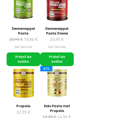
Dennenappel
Dennenappel
Pasta
Pasta Stevia
Normálna cena
Zľavnená cena
Cena
20,95 €
18,86 €
20,95 €
Daň Zahrnuté
Daň Zahrnuté
Pridať do
Pridať do
košíka
košíka
BTS
Propolis
Kids Pasta met
Propolis
Cena
22,95 €
Normálna cena
Zľavnená cena
19,95 €
14,96 €