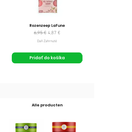
Rozenzeep LaFune
Normálna cena
Zľavnená cena
6,95 €
4,87 €
Daň Zahrnuté
Pridať do košíka
Alle producten