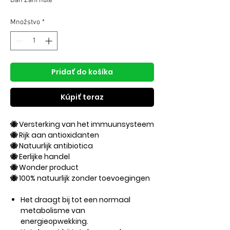
Daň Zahrnuté
Množstvo
*
Pridať do košíka
Kúpiť teraz
🐝 Versterking van het immuunsysteem
🐝 Rijk aan antioxidanten
🐝 Natuurlijk antibiotica
🐝 Eerlijke handel
🐝 Wonder product
🐝 100% natuurlijk zonder toevoegingen
Het draagt ​​bij tot een normaal
metabolisme van
energieopwekking.