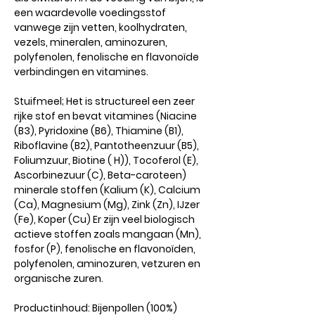
een waardevolle voedingsstof
vanwege zijn vetten, koolhydraten,
vezels, mineralen, aminozuren,
polyfenolen, fenolische en flavonoïde
verbindingen en vitamines.
Stuifmeel; Het is structureel een zeer
rijke stof en bevat vitamines (Niacine
(B3), Pyridoxine (B6), Thiamine (B1),
Riboflavine (B2), Pantotheenzuur (B5),
Foliumzuur, Biotine ( H)), Tocoferol (E),
Ascorbinezuur (C), Beta-caroteen)
minerale stoffen (Kalium (K), Calcium
(Ca), Magnesium (Mg), Zink (Zn), IJzer
(Fe), Koper (Cu) Er zijn veel biologisch
actieve stoffen zoals mangaan (Mn),
fosfor (P), fenolische en flavonoïden,
polyfenolen, aminozuren, vetzuren en
organische zuren.
Productinhoud: Bijenpollen (100%)