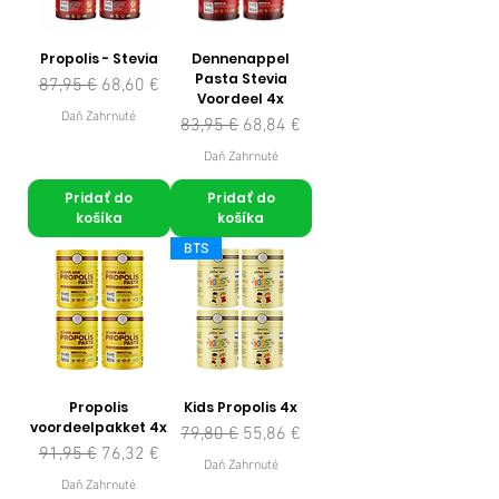
Propolis - Stevia
Dennenappel
Pasta Stevia
Normálna cena
Zľavnená cena
87,95 €
68,60 €
Voordeel 4x
Daň Zahrnuté
Normálna cena
Zľavnená cena
83,95 €
68,84 €
Daň Zahrnuté
Pridať do
Pridať do
košíka
košíka
BTS
Propolis
Kids Propolis 4x
voordeelpakket 4x
Normálna cena
Zľavnená cena
79,80 €
55,86 €
Normálna cena
Zľavnená cena
91,95 €
76,32 €
Daň Zahrnuté
Daň Zahrnuté