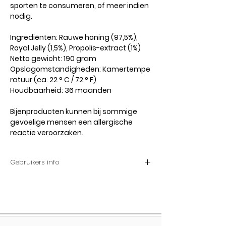
sporten te consumeren, of meer indien
nodig.
Ingrediënten: Rauwe honing (97,5%),
Royal Jelly (1,5%), Propolis-extract (1%)
Netto gewicht: 190 gram
Opslagomstandigheden: Kamertempe
ratuur (ca. 22 ° C / 72 ° F)
Houdbaarheid: 36 maanden
Bijenproducten kunnen bij sommige
gevoelige mensen een allergische
reactie veroorzaken.
Gebruikers info
Consumptiesuggestie: Het wordt
aanbevolen om dagelijks minstens
één theelepel direct of 's morgens
met brood op een lege maag te
consumeren.