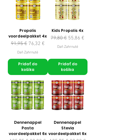
Propolis
Kids Propolis 4x
voordeelpakket 4x
Normálna cena
Zľavnená cena
79,80 €
55,86 €
Normálna cena
Zľavnená cena
91,95 €
76,32 €
Daň Zahrnuté
Daň Zahrnuté
Pridať do
Pridať do
košíka
košíka
Dennenappel
Dennenappel
Pasta
Stevia
voordeelpakket 6x
voordeelpakket 6x