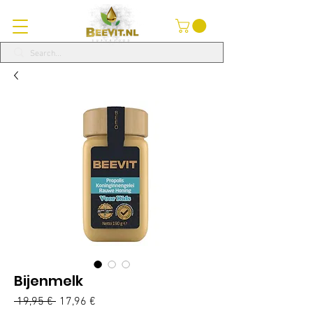
Bijenmelk
Normálna
 19,95 € 
17,96 €
Zľavnená