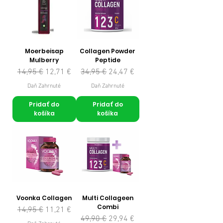
Moerbeisap
Collagen Powder
Mulberry
Peptide
Normálna cena
Zľavnená cena
Normálna cena
Zľavnená cena
14,95 €
12,71 €
34,95 €
24,47 €
Daň Zahrnuté
Daň Zahrnuté
Pridať do
Pridať do
košíka
košíka
Voonka Collagen
Multi Collageen
Combi
Normálna cena
Zľavnená cena
14,95 €
11,21 €
Normálna cena
Zľavnená cena
49,90 €
29,94 €