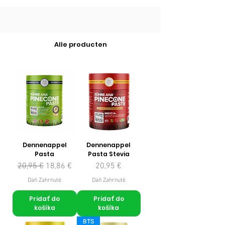
Alle producten
Dennenappel
Dennenappel
Pasta
Pasta Stevia
Normálna cena
Zľavnená cena
Cena
20,95 €
18,86 €
20,95 €
Daň Zahrnuté
Daň Zahrnuté
Pridať do
Pridať do
košíka
košíka
BTS