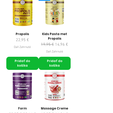
Propolis
Kids Pasta met
Propolis
Cena
22,95 €
Normálna cena
Zľavnená cena
19,95 €
14,96 €
Daň Zahrnuté
Daň Zahrnuté
Pridať do
Pridať do
košíka
košíka
Form
Massage Creme