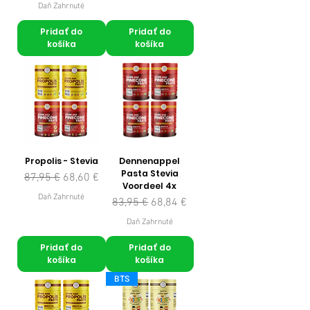
Daň Zahrnuté
Pridať do
Pridať do
košíka
košíka
Propolis - Stevia
Dennenappel
Pasta Stevia
Normálna cena
Zľavnená cena
87,95 €
68,60 €
Voordeel 4x
Daň Zahrnuté
Normálna cena
Zľavnená cena
83,95 €
68,84 €
Daň Zahrnuté
Pridať do
Pridať do
košíka
košíka
BTS